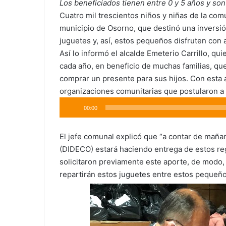
Los beneficiados tienen entre 0 y 5 años y so
Cuatro mil trescientos niños y niñas de la com
municipio de Osorno, que destinó una inversió
juguetes y, así, estos pequeños disfruten con a
Así lo informó el alcalde Emeterio Carrillo, q
cada año, en beneficio de muchas familias, q
comprar un presente para sus hijos. Con esta 
organizaciones comunitarias que postularon a 
Reproductor
00:00
de
audio
El jefe comunal explicó que “a contar de maña
(DIDECO) estará haciendo entrega de estos reg
solicitaron previamente este aporte, de modo, 
repartirán estos juguetes entre estos pequeño