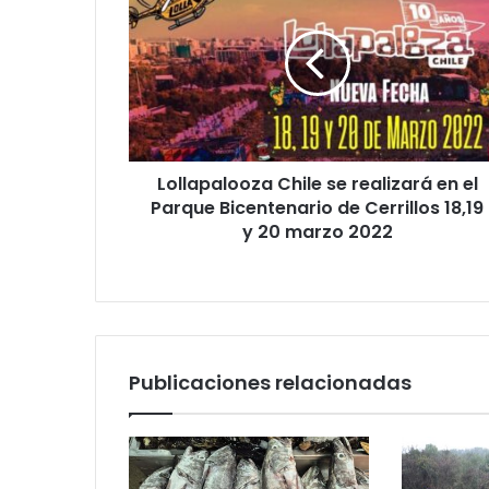
se
realizará
en
el
Parque
Bicentenario
de
Lollapalooza Chile se realizará en el
Cerrillos
18,19
Parque Bicentenario de Cerrillos 18,19
y
y 20 marzo 2022
20
marzo
2022
Publicaciones relacionadas