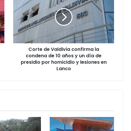
Valdivia
confirma
la
condena
de
10
años
Corte de Valdivia confirma la
y
un
condena de 10 años y un día de
día
presidio por homicidio y lesiones en
de
Lanco
presidio
por
homicidio
y
lesiones
en
Lanco