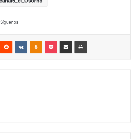
vcanal5_cl_Osorno
Síguenos
interest
Reddit
VKontakte
Odnoklassniki
Pocket
Compartir por correo electrónico
Imprimir