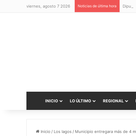
viernes, agosto 7 2026
Noticias de última hora
INICIO
LO ÚLTIMO
REGIONAL
Inicio
/
Los lagos
/
Municipio entregara más de 4 mi