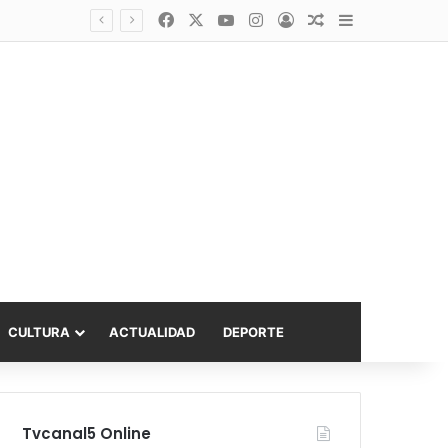
Facebook
X
YouTube
Instagram
Acceso
Publicación al a
Barra lateral
Diputado Sabat celebra ampliación del subsidio hipotecario con viviendas de hasta 6.000 UF
CULTURA
ACTUALIDAD
DEPORTE
Tvcanal5 Online