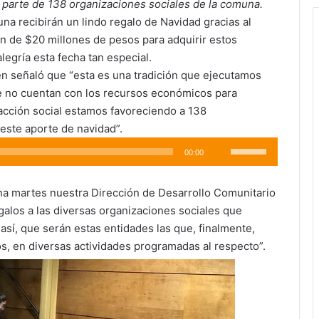
n parte de 138 organizaciones sociales de la comuna.
una recibirán un lindo regalo de Navidad gracias al
n de $20 millones de pesos para adquirir estos
legría esta fecha tan especial.
uien señaló que “esta es una tradición que ejecutamos
ue no cuentan con los recursos económicos para
acción social estamos favoreciendo a 138
este aporte de navidad”.
Utiliza
00:00
las
teclas
na martes nuestra Dirección de Desarrollo Comunitario
de
alos a las diversas organizaciones sociales que
flecha
así, que serán estas entidades las que, finalmente,
arriba/abajo
s, en diversas actividades programadas al respecto”.
para
aumentar
o
disminuir