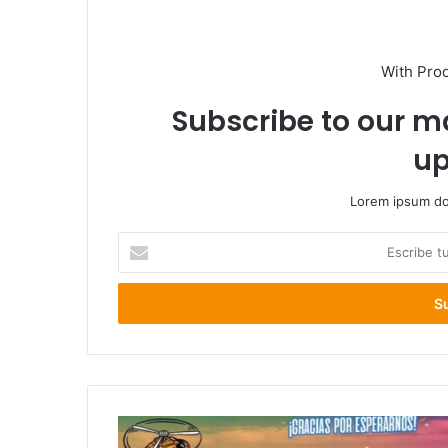
With Pro
Subscribe to our ma
up
Lorem ipsum dol
Escribe
tu
correo
electrónico
Lollapalooza
Chile