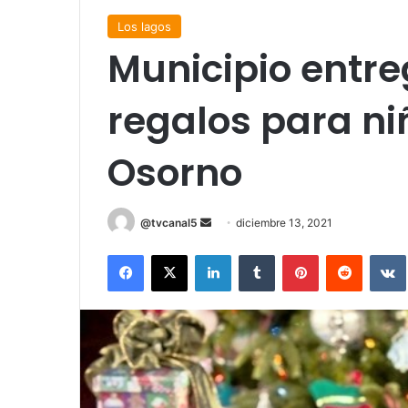
Los lagos
Municipio entre
regalos para ni
Osorno
Send
@tvcanal5
diciembre 13, 2021
an
Facebook
X
LinkedIn
Tumblr
Pinterest
Reddit
email