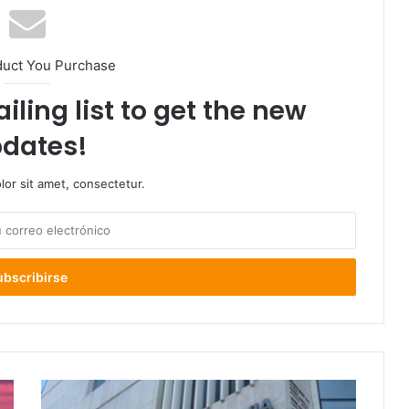
duct You Purchase
iling list to get the new
dates!
or sit amet, consectetur.
Corte
de