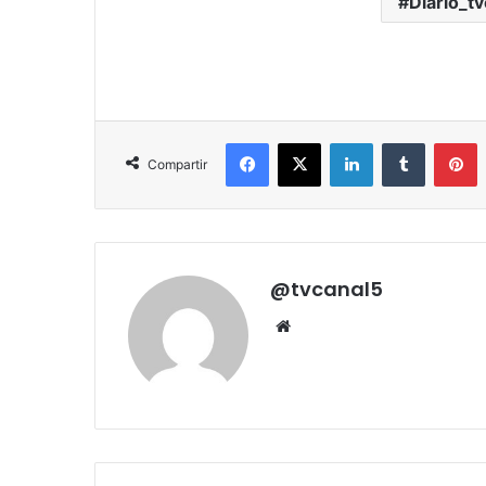
Diario_t
Facebook
X
LinkedIn
Tumblr
P
Compartir
@tvcanal5
Sitio
web