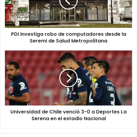
computadores
desde
la
Seremi
de
PDI investiga robo de computadores desde la
Salud
Metropolitana
Seremi de Salud Metropolitana
Universidad
de
Chile
venció
3-
0
a
Deportes
La
Universidad de Chile venció 3-0 a Deportes La
Serena
en
Serena en el estadio Nacional
el
estadio
Nacional