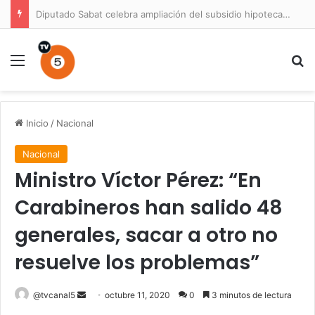
Diputado Sabat celebra ampliación del subsidio hipotecario con viviendas de hasta 6.000 UF
Menú
B
Inicio
/
Nacional
Nacional
Ministro Víctor Pérez: “En
Carabineros han salido 48
generales, sacar a otro no
resuelve los problemas”
Send
@tvcanal5
octubre 11, 2020
0
3 minutos de lectura
an