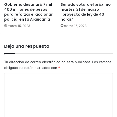
Gobierno destinará 7 mil
Senado votará el próximo
400 millones de pesos
martes 21 de marzo
para reforzar el accionar
“proyecto de ley de 40
policial en La Araucanía
horas”
marzo 15, 2023
marzo 15, 2023
Deja una respuesta
Tu dirección de correo electrónico no será publicada.
Los campos
obligatorios están marcados con
*
C
o
m
e
n
t