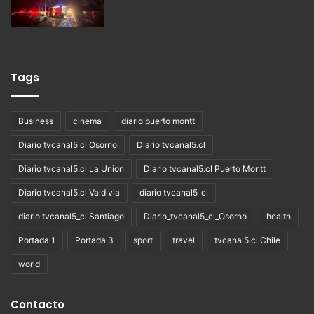
Tags
Business
cinema
diario puerto montt
Diario tvcanal5 cl Osorno
Diario tvcanal5.cl
Diario tvcanal5.cl La Union
Diario tvcanal5.cl Puerto Montt
Diario tvcanal5.cl Valdivia
diario tvcanal5_cl
diario tvcanal5_cl Santiago
Diario_tvcanal5_cl_Osorno
health
Portada 1
Portada 3
sport
travel
tvcanal5.cl Chile
world
Contacto