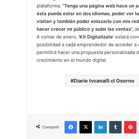
plataforma.
“Tengo una página web hace un añ
ésta pueda estar en dos idiomas, poder ver la
visitan y también poder enlazarlo con mis re
hacer crecer mi público y subir las ventas”,
d
A contar de enero,
‘Kit Digitalízate’
estará con
posibilidad a cada emprendedor de acceder a u
permitirá hacer una propuesta personalizada d
crecimiento en el mundo digital.
Diario tvcanal5 cl Osorno
Facebook
X
LinkedIn
Tumblr
P
Compartir