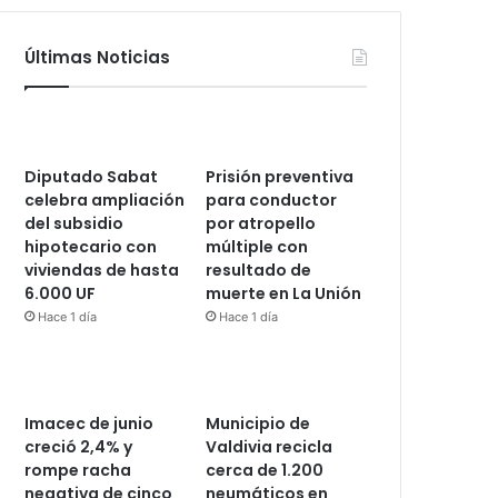
Últimas Noticias
Diputado Sabat
Prisión preventiva
celebra ampliación
para conductor
del subsidio
por atropello
hipotecario con
múltiple con
viviendas de hasta
resultado de
6.000 UF
muerte en La Unión
Hace 1 día
Hace 1 día
Imacec de junio
Municipio de
creció 2,4% y
Valdivia recicla
rompe racha
cerca de 1.200
negativa de cinco
neumáticos en