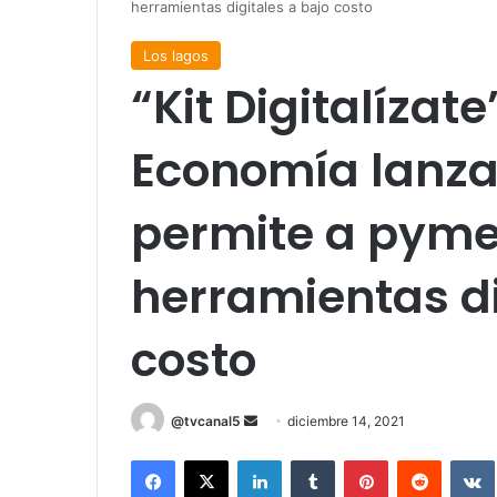
herramientas digitales a bajo costo
Los lagos
“Kit Digitalízate
Economía lanza
permite a pyme
herramientas di
costo
Send
@tvcanal5
diciembre 14, 2021
an
Facebook
X
LinkedIn
Tumblr
Pinterest
Reddit
email