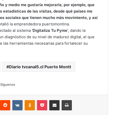
o y medio me gustaría mejorarla, por ejemplo, que
s estadísticas de las visitas, desde qué países me
des sociales que tienen mucho más movimiento, y así
etalló la emprendedora puertomontina.
ectado al sistema
‘Digitaliza Tu Pyme’
, dando la
n diagnóstico de su nivel de madurez digital, el que
e las herramientas necesarias para fortalecer su
Diario tvcanal5.cl Puerto Montt
Síguenos
interest
Reddit
VKontakte
Odnoklassniki
Pocket
Compartir por correo electrónico
Imprimir