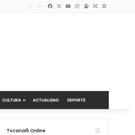
Facebook
X
YouTube
Instagram
Acceso
Publicación al a
Barra lateral
Diputado Sabat celebra ampliación del subsidio hipotecario con viviendas de hasta 6.000 UF
CULTURA
ACTUALIDAD
DEPORTE
Tvcanal5 Online