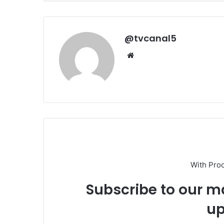
@tvcanal5
Sitio
web
With Pro
Subscribe to our ma
up