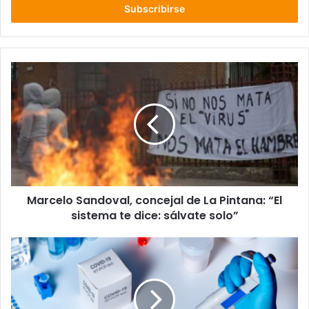
electrónico
Marcelo
Sandoval,
concejal
de
La
Pintana:
“El
sistema
te
Marcelo Sandoval, concejal de La Pintana: “El
dice:
sálvate
sistema te dice: sálvate solo”
solo”
11
nuevos
casos
por
COVID