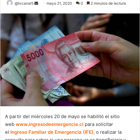
Send
@tvcanal5
mayo 21, 2020
0
2 minutos de lectura
an
email
A partir del miércoles 20 de mayo se habilitó el sitio
web
www.ingresodeemergencia.cl
para solicitar
el
Ingreso Familiar de Emergencia (IFE)
,
o realizar la
consulta para saber si una persona ya es beneficiaria y