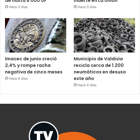
de hasta 6.000 UF
muerte en La Unión
Hace 3 días
Hace 3 días
Imacec de junio creció
Municipio de Valdivia
2,4% y rompe racha
recicla cerca de 1.200
negativa de cinco meses
neumáticos en desuso
este año
Hace 4 días
Hace 4 días