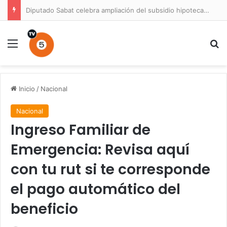
Diputado Sabat celebra ampliación del subsidio hipotecario con viviendas de hasta 6.000 UF
Menú
B
Inicio
/
Nacional
Nacional
Ingreso Familiar de
Emergencia: Revisa aquí
con tu rut si te corresponde
el pago automático del
beneficio