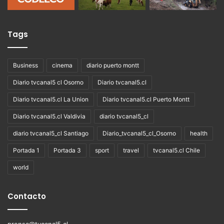
Tags
Business
cinema
diario puerto montt
Diario tvcanal5 cl Osorno
Diario tvcanal5.cl
Diario tvcanal5.cl La Union
Diario tvcanal5.cl Puerto Montt
Diario tvcanal5.cl Valdivia
diario tvcanal5_cl
diario tvcanal5_cl Santiago
Diario_tvcanal5_cl_Osorno
health
Portada 1
Portada 3
sport
travel
tvcanal5.cl Chile
world
Contacto
prensa@tvcanal5.cl