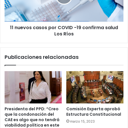
-19
confirma
salud
Los
11 nuevos casos por COVID -19 confirma salud
Ríos
Los Ríos
Publicaciones relacionadas
Presidenta del PPD: “Creo
Comisión Experta aprobó
que la condonación del
Estructura Constitucional
CAE es algo que no tendrá
marzo 15, 2023
viabilidad política en este