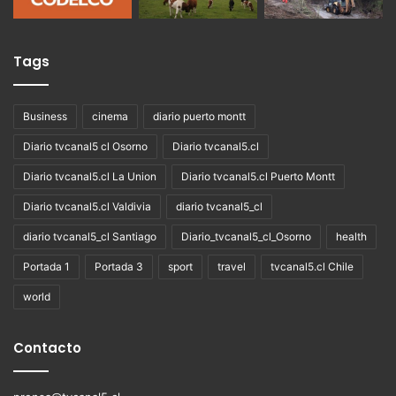
Tags
Business
cinema
diario puerto montt
Diario tvcanal5 cl Osorno
Diario tvcanal5.cl
Diario tvcanal5.cl La Union
Diario tvcanal5.cl Puerto Montt
Diario tvcanal5.cl Valdivia
diario tvcanal5_cl
diario tvcanal5_cl Santiago
Diario_tvcanal5_cl_Osorno
health
Portada 1
Portada 3
sport
travel
tvcanal5.cl Chile
world
Contacto