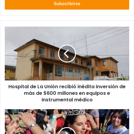
electrónico
Hospital
de
La
Unión
recibió
inédita
inversión
de
más
Hospital de La Unión recibió inédita inversión de
de
$600
más de $600 millones en equipos e
millones
instrumental médico
en
equipos
Tania
e
Pérez
instrumental
es
médico
la