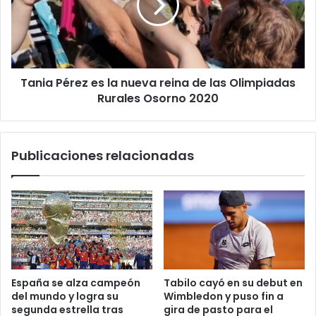
nueva
reina
de
las
Olimpiadas
Tania Pérez es la nueva reina de las Olimpiadas
Rurales
Osorno
Rurales Osorno 2020
2020
Publicaciones relacionadas
España se alza campeón
Tabilo cayó en su debut en
del mundo y logra su
Wimbledon y puso fin a
segunda estrella tras
gira de pasto para el