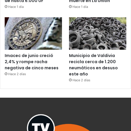
de hasta 6.000 UF
muerte en La Unión
Hace 1 día
Hace 1 día
Imacec de junio creció
Municipio de Valdivia
2,4% y rompe racha
recicla cerca de 1.200
negativa de cinco meses
neumáticos en desuso
este año
Hace 2 días
Hace 2 días