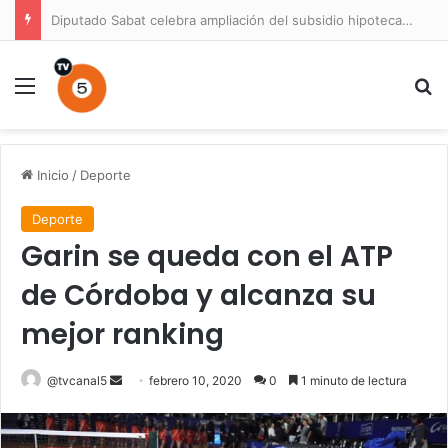
Diputado Sabat celebra ampliación del subsidio hipotecario con viviendas de hasta 6.000 UF
Menú
B
Inicio
/
Deporte
Deporte
Garin se queda con el ATP
de Córdoba y alcanza su
mejor ranking
Send
@tvcanal5
febrero 10, 2020
0
1 minuto de lectura
an
email