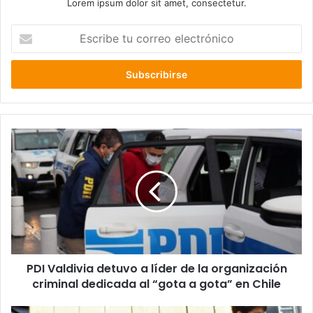
Lorem ipsum dolor sit amet, consectetur.
Escribe
tu
correo
electrónico
PDI
Valdivia
detuvo
a
líder
de
la
organización
criminal
PDI Valdivia detuvo a líder de la organización
dedicada
al
criminal dedicada al “gota a gota” en Chile
“gota
a
Embajada