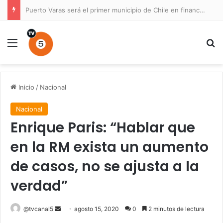
Puerto Varas será el primer municipio de Chile en financiar un Plan Maestro para un parque nacional
Menú
B
Inicio
/
Nacional
Nacional
Enrique Paris: “Hablar que
en la RM exista un aumento
de casos, no se ajusta a la
verdad”
Send
@tvcanal5
agosto 15, 2020
0
2 minutos de lectura
an