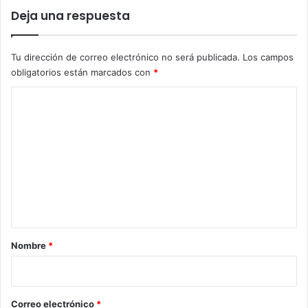
Deja una respuesta
Tu dirección de correo electrónico no será publicada.
Los campos
obligatorios están marcados con
*
C
o
m
e
n
t
a
r
Nombre
*
i
o
*
Correo electrónico
*