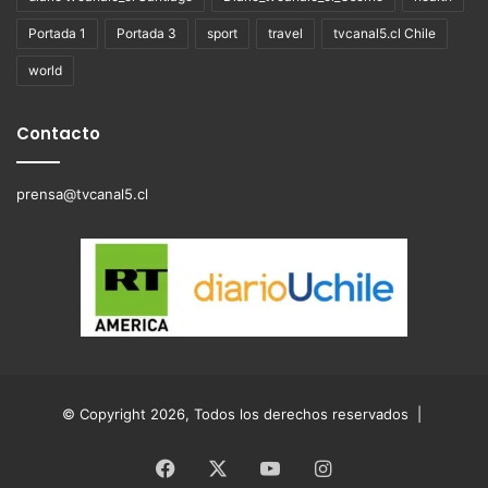
Portada 1
Portada 3
sport
travel
tvcanal5.cl Chile
world
Contacto
prensa@tvcanal5.cl
© Copyright 2026, Todos los derechos reservados |
Facebook
X
YouTube
Instagram