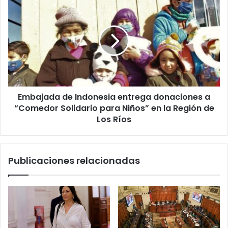
gota”
de
en
Indonesia
Chile
entrega
donaciones
a
“Comedor
Solidario
para
Embajada de Indonesia entrega donaciones a
Niños”
en
“Comedor Solidario para Niños” en la Región de
la
Los Ríos
Región
de
Los
Publicaciones relacionadas
Ríos