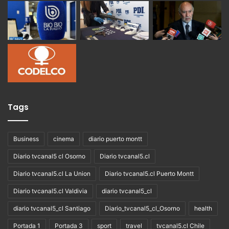
Tags
Business
cinema
diario puerto montt
Diario tvcanal5 cl Osorno
Diario tvcanal5.cl
Diario tvcanal5.cl La Union
Diario tvcanal5.cl Puerto Montt
Diario tvcanal5.cl Valdivia
diario tvcanal5_cl
diario tvcanal5_cl Santiago
Diario_tvcanal5_cl_Osorno
health
Portada 1
Portada 3
sport
travel
tvcanal5.cl Chile