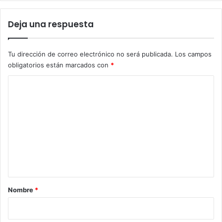
Deja una respuesta
Tu dirección de correo electrónico no será publicada.
Los campos
obligatorios están marcados con
*
C
o
m
e
n
t
a
r
Nombre
*
i
o