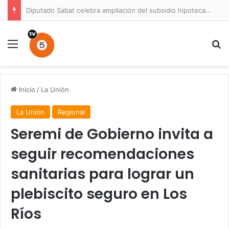
Diputado Sabat celebra ampliación del subsidio hipotecario con viviendas de hasta 6.000 UF
Menú
B
Inicio
/
La Unión
La Unión
Regional
Seremi de Gobierno invita a
seguir recomendaciones
sanitarias para lograr un
plebiscito seguro en Los
Ríos