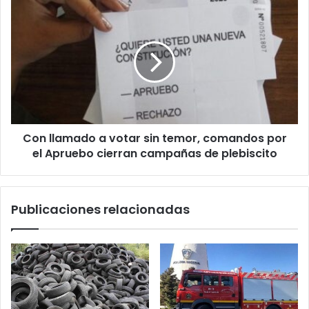
DINA
Con
del
llamado
‘Mamo’
a
Contreras”
votar
sin
temor,
comandos
por
el
Con llamado a votar sin temor, comandos por
Apruebo
cierran
el Apruebo cierran campañas de plebiscito
campañas
de
plebiscito
Publicaciones relacionadas