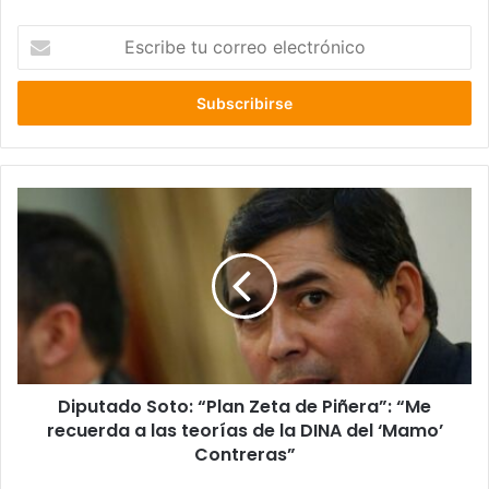
Escribe
tu
correo
electrónico
Diputado
Soto:
“Plan
Zeta
de
Piñera”:
“Me
recuerda
a
Diputado Soto: “Plan Zeta de Piñera”: “Me
las
teorías
recuerda a las teorías de la DINA del ‘Mamo’
de
Contreras”
la