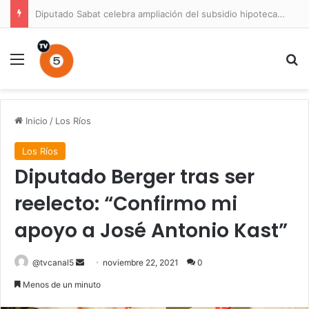
Diputado Sabat celebra ampliación del subsidio hipotecario con viviendas de hasta 6.000 UF
Menú
B
Inicio
/
Los Ríos
Los Ríos
Diputado Berger tras ser
reelecto: “Confirmo mi
apoyo a José Antonio Kast”
Send
@tvcanal5
noviembre 22, 2021
0
an
Menos de un minuto
email