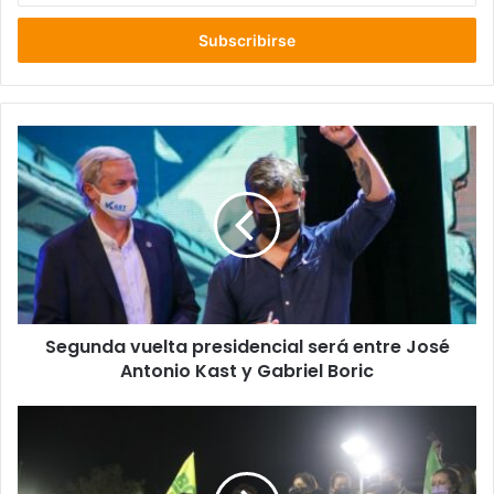
correo
electrónico
Segunda
vuelta
presidencial
será
entre
José
Antonio
Kast
y
Segunda vuelta presidencial será entre José
Gabriel
Boric
Antonio Kast y Gabriel Boric
Representantes
de
Apruebo
Dignidad