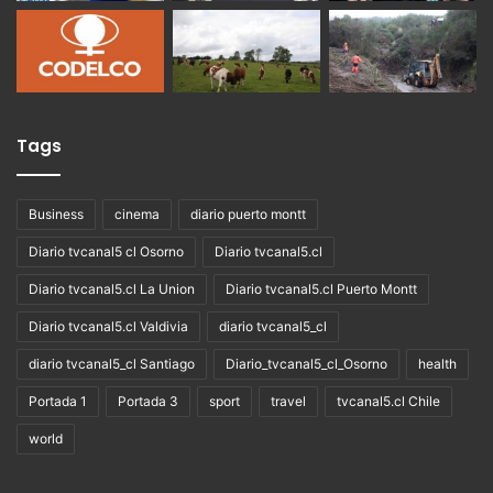
Tags
Business
cinema
diario puerto montt
Diario tvcanal5 cl Osorno
Diario tvcanal5.cl
Diario tvcanal5.cl La Union
Diario tvcanal5.cl Puerto Montt
Diario tvcanal5.cl Valdivia
diario tvcanal5_cl
diario tvcanal5_cl Santiago
Diario_tvcanal5_cl_Osorno
health
Portada 1
Portada 3
sport
travel
tvcanal5.cl Chile
world