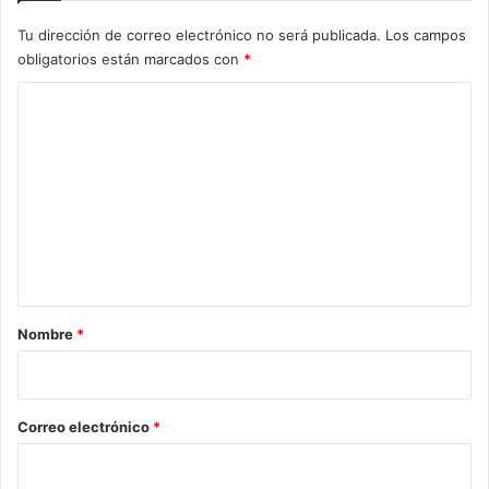
Tu dirección de correo electrónico no será publicada.
Los campos
obligatorios están marcados con
*
C
o
m
e
n
t
a
r
Nombre
*
i
o
*
Correo electrónico
*