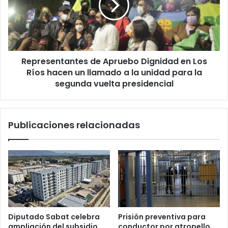
en
Los
Ríos
hacen
un
Representantes de Apruebo Dignidad en Los
llamado
a
Ríos hacen un llamado a la unidad para la
la
segunda vuelta presidencial
unidad
para
la
Publicaciones relacionadas
segunda
vuelta
presidencial
Diputado Sabat celebra
Prisión preventiva para
ampliación del subsidio
conductor por atropello