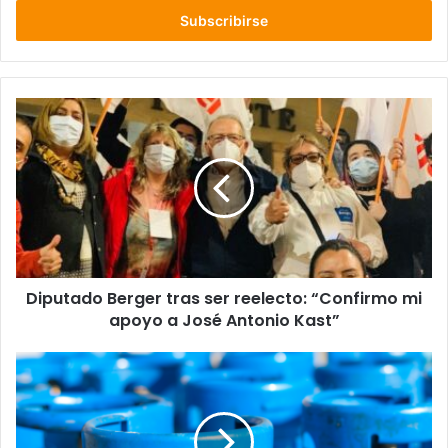
correo
electrónico
Diputado
Berger
tras
ser
reelecto:
“Confirmo
mi
apoyo
a
Diputado Berger tras ser reelecto: “Confirmo mi
José
Antonio
apoyo a José Antonio Kast”
Kast”
ACOVAL
solicitó
a
la
municipalidad