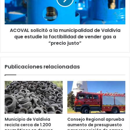
de
Valdivia
que
estudie
ACOVAL solicitó a la municipalidad de Valdivia
la
factibilidad
que estudie la factibilidad de vender gas a
de
“precio justo”
vender
gas
a
Publicaciones relacionadas
“precio
justo”
Municipio de Valdivia
Consejo Regional aprueba
recicla cerca de 1.200
aumento de presupuesto