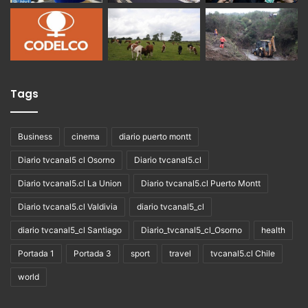
Tags
Business
cinema
diario puerto montt
Diario tvcanal5 cl Osorno
Diario tvcanal5.cl
Diario tvcanal5.cl La Union
Diario tvcanal5.cl Puerto Montt
Diario tvcanal5.cl Valdivia
diario tvcanal5_cl
diario tvcanal5_cl Santiago
Diario_tvcanal5_cl_Osorno
health
Portada 1
Portada 3
sport
travel
tvcanal5.cl Chile
world