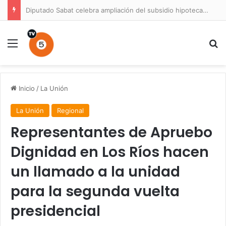
Diputado Sabat celebra ampliación del subsidio hipotecario con viviendas de hasta 6.000 UF
Menú
B
Inicio
/
La Unión
La Unión
Regional
Representantes de Apruebo
Dignidad en Los Ríos hacen
un llamado a la unidad
para la segunda vuelta
presidencial