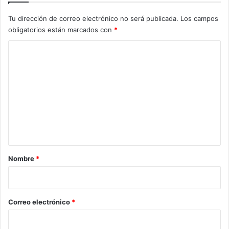
Tu dirección de correo electrónico no será publicada.
Los campos
obligatorios están marcados con
*
C
o
m
e
n
t
a
r
Nombre
*
i
o
*
Correo electrónico
*