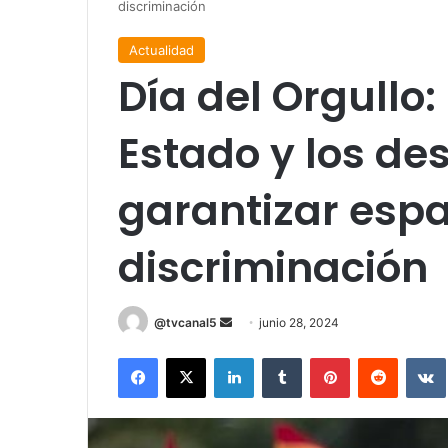
discriminación
Actualidad
Día del Orgullo:
Estado y los de
garantizar espa
discriminación
Send
@tvcanal5
junio 28, 2024
an
Facebook
X
LinkedIn
Tumblr
Pinterest
Reddit
email