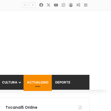
Facebook
X
YouTube
Instagram
Acceso
Publicación al a
Barra lateral
Diputado Sabat celebra ampliación del subsidio hipotecario con viviendas de hasta 6.000 UF
CULTURA
ACTUALIDAD
DEPORTE
Tvcanal5 Online