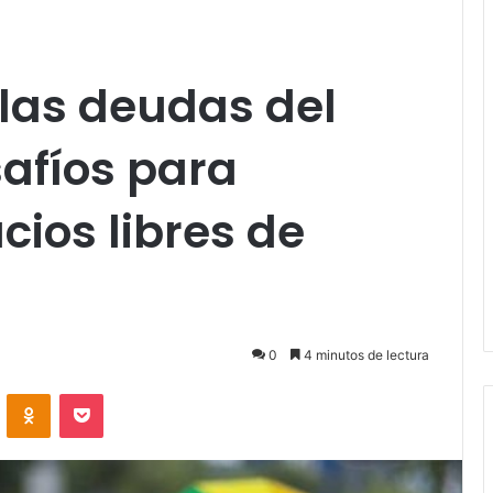
 las deudas del
safíos para
cios libres de
0
4 minutos de lectura
VKontakte
Odnoklassniki
Pocket