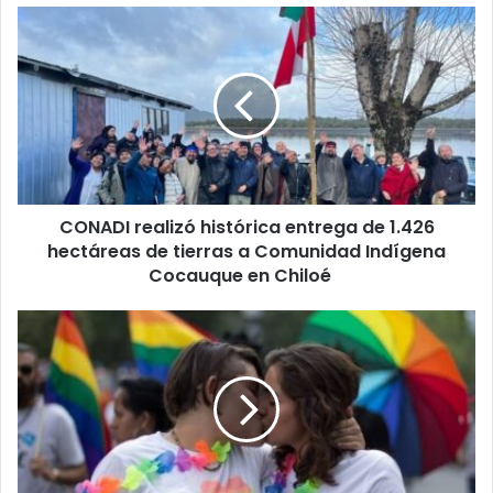
CONADI
realizó
histórica
entrega
de
1.426
hectáreas
de
tierras
CONADI realizó histórica entrega de 1.426
a
Comunidad
hectáreas de tierras a Comunidad Indígena
Indígena
Cocauque en Chiloé
Cocauque
en
Día
Chiloé
del
Orgullo:
las
deudas
del
Estado
y