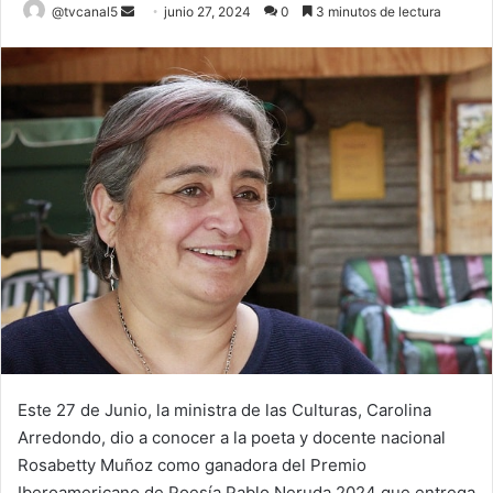
Send
@tvcanal5
junio 27, 2024
0
3 minutos de lectura
an
email
Este 27 de Junio, la ministra de las Culturas, Carolina
Arredondo, dio a conocer a la poeta y docente nacional
Rosabetty Muñoz como ganadora del Premio
Iberoamericano de Poesía Pablo Neruda 2024 que entrega