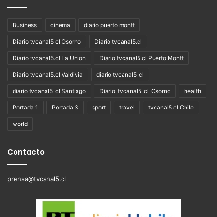
Business
cinema
diario puerto montt
Diario tvcanal5 cl Osorno
Diario tvcanal5.cl
Diario tvcanal5.cl La Union
Diario tvcanal5.cl Puerto Montt
Diario tvcanal5.cl Valdivia
diario tvcanal5_cl
diario tvcanal5_cl Santiago
Diario_tvcanal5_cl_Osorno
health
Portada 1
Portada 3
sport
travel
tvcanal5.cl Chile
world
Contacto
prensa@tvcanal5.cl