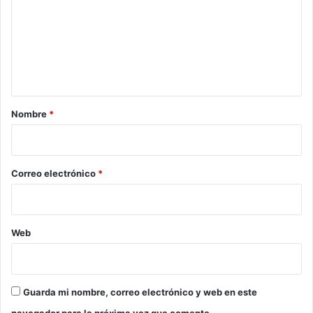
m
e
n
t
a
r
Nombre
*
i
o
*
Correo electrónico
*
Web
Guarda mi nombre, correo electrónico y web en este