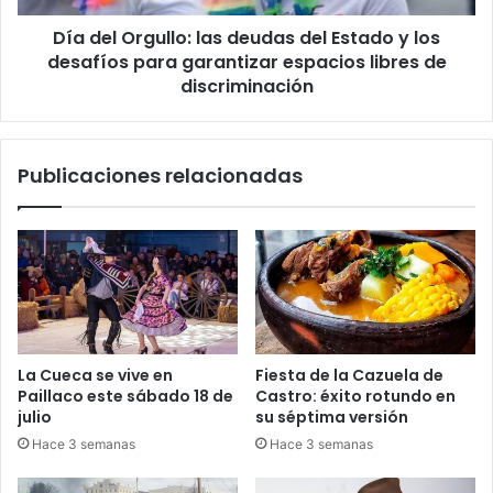
los
Día del Orgullo: las deudas del Estado y los
desafíos
para
desafíos para garantizar espacios libres de
garantizar
discriminación
espacios
libres
de
Publicaciones relacionadas
discriminación
La Cueca se vive en
Fiesta de la Cazuela de
Paillaco este sábado 18 de
Castro: éxito rotundo en
julio
su séptima versión
Hace 3 semanas
Hace 3 semanas