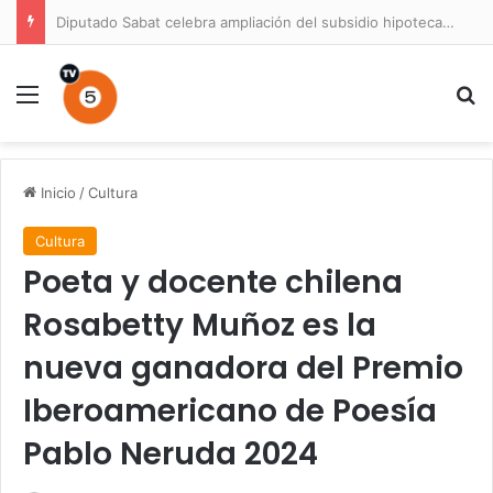
Diputado Sabat celebra ampliación del subsidio hipotecario con viviendas de hasta 6.000 UF
Menú
B
Inicio
/
Cultura
Cultura
Poeta y docente chilena
Rosabetty Muñoz es la
nueva ganadora del Premio
Iberoamericano de Poesía
Pablo Neruda 2024