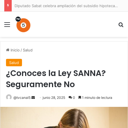
Diputado Sabat celebra ampliación del subsidio hipotecario con viviendas de hasta 6.000 UF
Menú
B
Inicio
/
Salud
Salud
¿Conoces la Ley SANNA?
Seguramente No
Send
@tvcanal5
junio 28, 2025
0
1 minuto de lectura
an
email