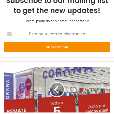
Subscribe to our mailing list
to get the new updates!
Lorem ipsum dolor sit amet, consectetur.
Escribe
tu
correo
electrónico
Corona
no
logra
evitar
la
quiebra
y
cierra
sus