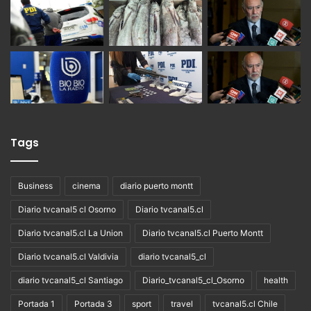
Tags
Business
cinema
diario puerto montt
Diario tvcanal5 cl Osorno
Diario tvcanal5.cl
Diario tvcanal5.cl La Union
Diario tvcanal5.cl Puerto Montt
Diario tvcanal5.cl Valdivia
diario tvcanal5_cl
diario tvcanal5_cl Santiago
Diario_tvcanal5_cl_Osorno
health
Portada 1
Portada 3
sport
travel
tvcanal5.cl Chile