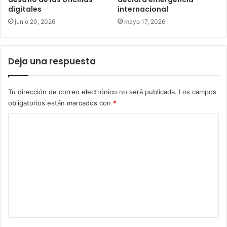
digitales
internacional
junio 20, 2026
mayo 17, 2026
Deja una respuesta
Tu dirección de correo electrónico no será publicada.
Los campos
obligatorios están marcados con
*
C
o
m
e
n
t
a