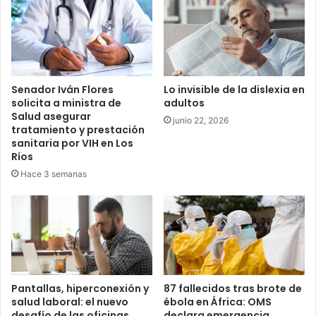
Senador Iván Flores
Lo invisible de la dislexia en
solicita a ministra de
adultos
Salud asegurar
junio 22, 2026
tratamiento y prestación
sanitaria por VIH en Los
Ríos
Hace 3 semanas
Pantallas, hiperconexión y
87 fallecidos tras brote de
salud laboral: el nuevo
ébola en África: OMS
desafío de las oficinas
declara emergencia