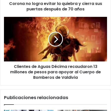
Corona no logra evitar la quiebra y cierra sus
puertas
después
puertas después de 70 años
de
70
Clientes
años
de
Aguas
Décima
recaudaron
13
millones
de
pesos
Clientes de Aguas Décima recaudaron 13
para
apoyar
millones de pesos para apoyar al Cuerpo de
al
Bomberos de Valdivia
Cuerpo
de
Bomberos
Publicaciones relacionadas
de
Valdivia