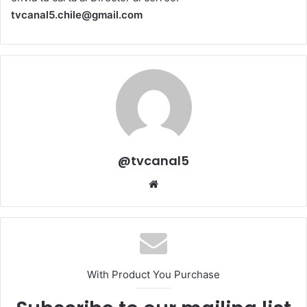
tvcanal5.chile@gmail.com
@tvcanal5
Sitio
web
With Product You Purchase