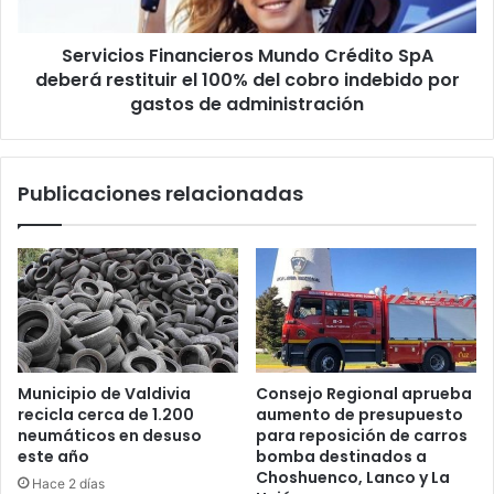
el
100%
Servicios Financieros Mundo Crédito SpA
del
cobro
deberá restituir el 100% del cobro indebido por
indebido
gastos de administración
por
gastos
de
Publicaciones relacionadas
administración
Municipio de Valdivia
Consejo Regional aprueba
recicla cerca de 1.200
aumento de presupuesto
neumáticos en desuso
para reposición de carros
este año
bomba destinados a
Choshuenco, Lanco y La
Hace 2 días