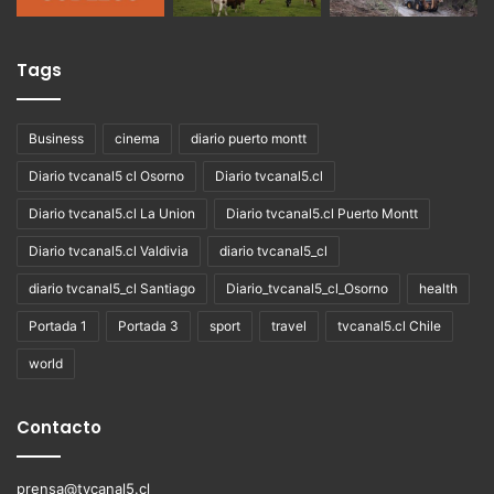
Tags
Business
cinema
diario puerto montt
Diario tvcanal5 cl Osorno
Diario tvcanal5.cl
Diario tvcanal5.cl La Union
Diario tvcanal5.cl Puerto Montt
Diario tvcanal5.cl Valdivia
diario tvcanal5_cl
diario tvcanal5_cl Santiago
Diario_tvcanal5_cl_Osorno
health
Portada 1
Portada 3
sport
travel
tvcanal5.cl Chile
world
Contacto
prensa@tvcanal5.cl