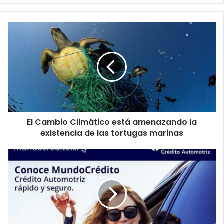
El
Cambio
Climático
está
amenazando
la
existencia
de
las
El Cambio Climático está amenazando la
tortugas
marinas
existencia de las tortugas marinas
Servicios
Financieros
Mundo
Crédito
SpA
deberá
restituir