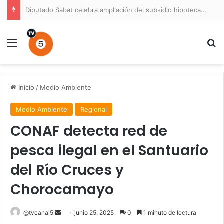
Diputado Sabat celebra ampliación del subsidio hipotecario con viviendas de hasta 6.000 UF
Menú
B
Inicio
/
Medio Ambiente
Medio Ambiente
Regional
CONAF detecta red de
pesca ilegal en el Santuario
del Río Cruces y
Chorocamayo
Send
@tvcanal5
junio 25, 2025
0
1 minuto de lectura