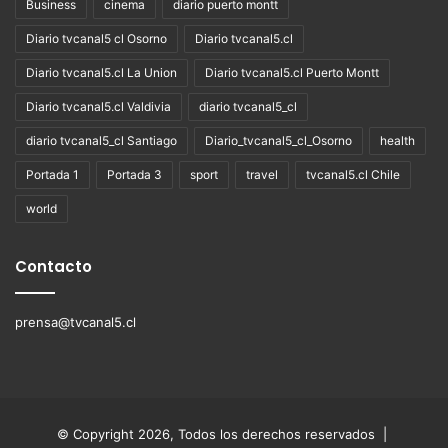
Business
cinema
diario puerto montt
Diario tvcanal5 cl Osorno
Diario tvcanal5.cl
Diario tvcanal5.cl La Union
Diario tvcanal5.cl Puerto Montt
Diario tvcanal5.cl Valdivia
diario tvcanal5_cl
diario tvcanal5_cl Santiago
Diario_tvcanal5_cl_Osorno
health
Portada 1
Portada 3
sport
travel
tvcanal5.cl Chile
world
Contacto
prensa@tvcanal5.cl
© Copyright 2026, Todos los derechos reservados |