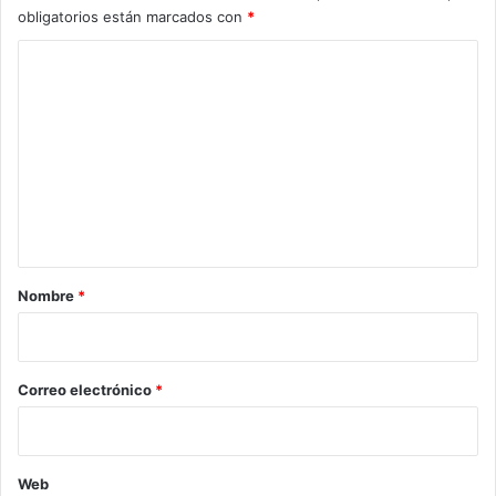
obligatorios están marcados con
*
C
o
m
e
n
t
a
r
Nombre
*
i
o
*
Correo electrónico
*
Web