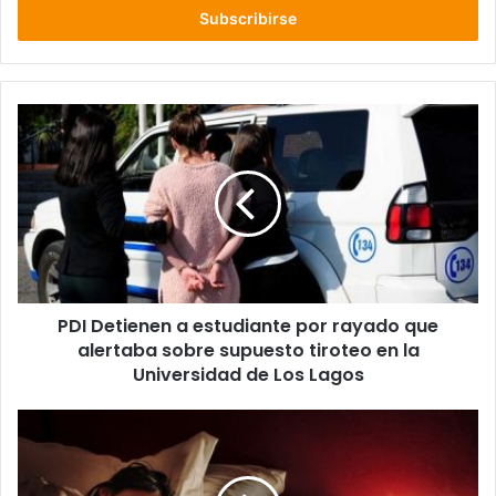
electrónico
PDI
Detienen
a
estudiante
por
rayado
que
alertaba
sobre
PDI Detienen a estudiante por rayado que
supuesto
tiroteo
alertaba sobre supuesto tiroteo en la
en
Universidad de Los Lagos
la
Universidad
Dormir
de
con
Los
luz
Lagos
encendida: