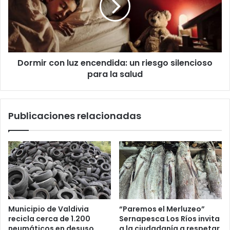
un
riesgo
silencioso
para
la
Dormir con luz encendida: un riesgo silencioso
salud
para la salud
Publicaciones relacionadas
Municipio de Valdivia
“Paremos el Merluzeo”
recicla cerca de 1.200
Sernapesca Los Ríos invita
neumáticos en desuso
a la ciudadanía a respetar