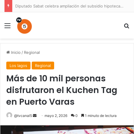
Diputado Sabat celebra ampliación del subsidio hipotecario con viviendas de hasta 6.000 UF
Menú
B
Inicio
/
Regional
Los lagos
Regional
Más de 10 mil personas
disfrutaron el Kuchen Tag
en Puerto Varas
Send
@tvcanal5
mayo 2, 2026
0
1 minuto de lectura
an
email