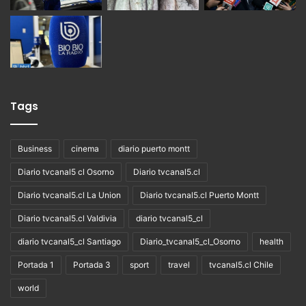
Tags
Business
cinema
diario puerto montt
Diario tvcanal5 cl Osorno
Diario tvcanal5.cl
Diario tvcanal5.cl La Union
Diario tvcanal5.cl Puerto Montt
Diario tvcanal5.cl Valdivia
diario tvcanal5_cl
diario tvcanal5_cl Santiago
Diario_tvcanal5_cl_Osorno
health
Portada 1
Portada 3
sport
travel
tvcanal5.cl Chile
world