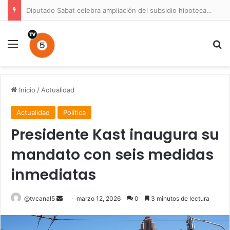
Diputado Sabat celebra ampliación del subsidio hipotecario con viviendas de hasta 6.000 UF
Menú
B
Inicio
/
Actualidad
Actualidad
Política
Presidente Kast inaugura su
mandato con seis medidas
inmediatas
Send
@tvcanal5
marzo 12, 2026
0
3 minutos de lectura
an
email