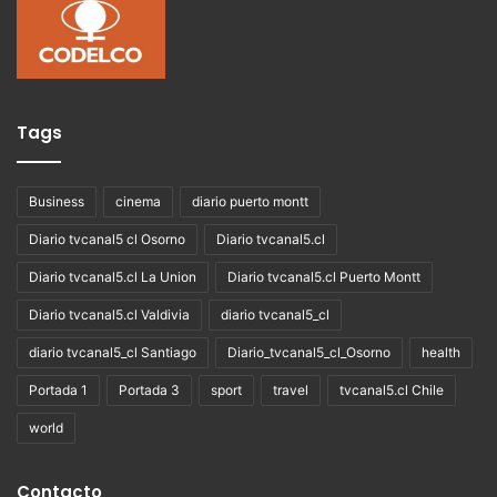
Tags
Business
cinema
diario puerto montt
Diario tvcanal5 cl Osorno
Diario tvcanal5.cl
Diario tvcanal5.cl La Union
Diario tvcanal5.cl Puerto Montt
Diario tvcanal5.cl Valdivia
diario tvcanal5_cl
diario tvcanal5_cl Santiago
Diario_tvcanal5_cl_Osorno
health
Portada 1
Portada 3
sport
travel
tvcanal5.cl Chile
world
Contacto