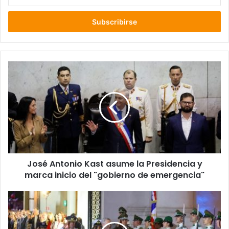
tu
correo
electrónico
José
Antonio
Kast
asume
la
Presidencia
y
marca
inicio
José Antonio Kast asume la Presidencia y
del
"gobierno
marca inicio del "gobierno de emergencia"
de
emergencia"
Prensa
extranjera
resalta
el