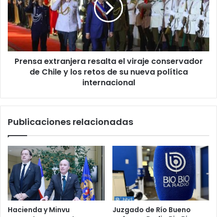
viraje
conservador
de
Chile
y
Prensa extranjera resalta el viraje conservador
los
retos
de Chile y los retos de su nueva política
de
internacional
su
nueva
política
Publicaciones relacionadas
internacional
Hacienda y Minvu
Juzgado de Río Bueno