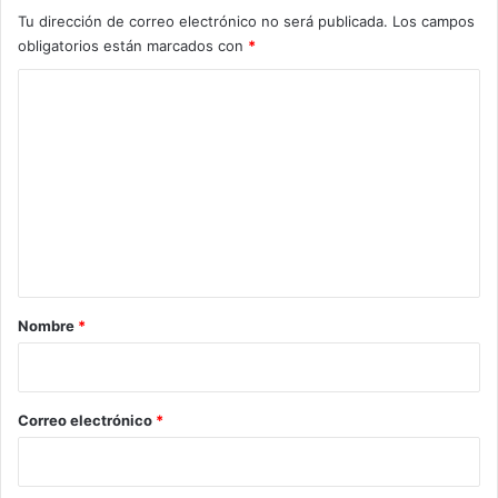
Tu dirección de correo electrónico no será publicada.
Los campos
obligatorios están marcados con
*
C
o
m
e
n
t
a
r
Nombre
*
i
o
*
Correo electrónico
*