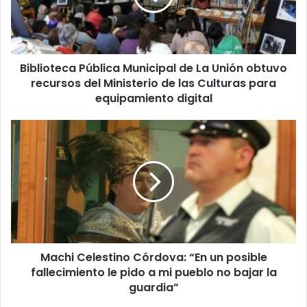
Unión
obtuvo
recursos
del
Biblioteca Pública Municipal de La Unión obtuvo
Ministerio
de
recursos del Ministerio de las Culturas para
las
equipamiento digital
Culturas
para
Machi
equipamiento
Celestino
digital
Córdova:
“En
un
posible
fallecimiento
le
pido
Machi Celestino Córdova: “En un posible
a
mi
fallecimiento le pido a mi pueblo no bajar la
pueblo
guardia”
no