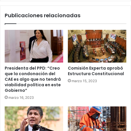
bajar
la
Publicaciones relacionadas
guardia”
Presidenta del PPD: “Creo
Comisión Experta aprobó
que la condonación del
Estructura Constitucional
CAE es algo que no tendrá
marzo 15, 2023
viabilidad política en este
Gobierno”
marzo 16, 2023