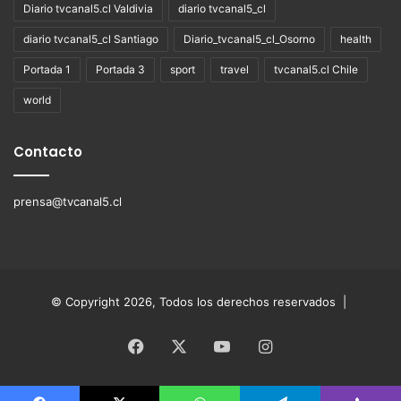
Diario tvcanal5.cl Valdivia
diario tvcanal5_cl
diario tvcanal5_cl Santiago
Diario_tvcanal5_cl_Osorno
health
Portada 1
Portada 3
sport
travel
tvcanal5.cl Chile
world
Contacto
prensa@tvcanal5.cl
© Copyright 2026, Todos los derechos reservados |
Facebook
X
YouTube
Instagram