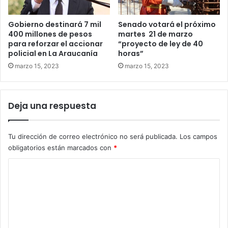
Gobierno destinará 7 mil
Senado votará el próximo
400 millones de pesos
martes 21 de marzo
para reforzar el accionar
“proyecto de ley de 40
policial en La Araucanía
horas”
marzo 15, 2023
marzo 15, 2023
Deja una respuesta
Tu dirección de correo electrónico no será publicada.
Los campos
obligatorios están marcados con
*
C
o
m
e
n