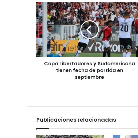
Copa
Libertadores
y
Sudamericana
tienen
fecha
de
partida
en
Copa Libertadores y Sudamericana
septiembre
tienen fecha de partida en
septiembre
Publicaciones relacionadas