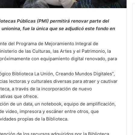
iotecas Públicas (PMI) permitirá renovar parte del
a unionina, fue la única que se adjudicó este fondo en
ente del Programa de Mejoramiento Integral de
isterio de las Culturas, las Artes y el Patrimonio, la
 próximamente con equipamiento digital renovado, para
gico Biblioteca La Unión, Creando Mundos Digitales”,
as lectoras y culturales diversas para atraer y cautivar
oteca, a través de la incorporación de nuevo
iativas que ofrece.
ición de un data, un notebook, equipo de amplificación,
de video, impresora y escáner entre otros, que
idades propias de la Biblioteca.
btención de los recursos adquiridos por la Biblioteca