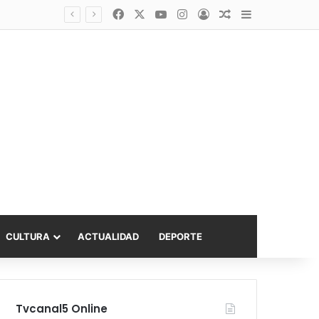
Facebook
X
YouTube
Instagram
Acceso
Publicación al a
Barra lateral
Diputado Sabat celebra ampliación del subsidio hipotecario con viviendas de hasta 6.000 UF
CULTURA
ACTUALIDAD
DEPORTE
Tvcanal5 Online