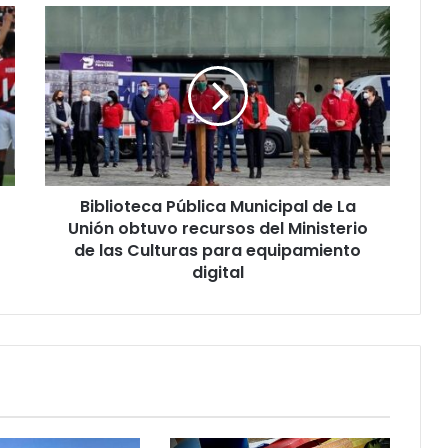
Biblioteca
Pública
Municipal
de
La
Unión
obtuvo
recursos
del
Biblioteca Pública Municipal de La
Ministerio
de
Unión obtuvo recursos del Ministerio
las
de las Culturas para equipamiento
Culturas
digital
para
equipamiento
digital