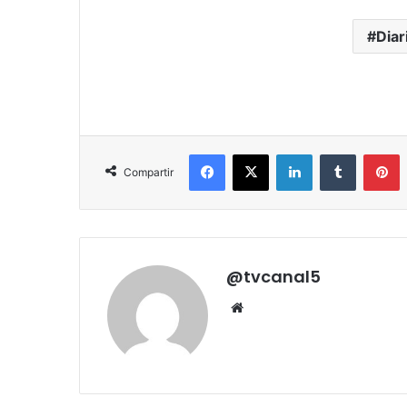
Diar
Facebook
X
LinkedIn
Tumblr
P
Compartir
@tvcanal5
Sitio
web