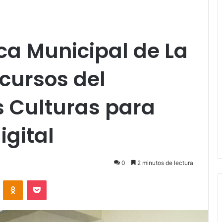
ica Municipal de La
cursos del
as Culturas para
gital
0
2 minutos de lectura
VKontakte
Odnoklassniki
Pocket