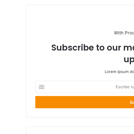
With Pro
Subscribe to our ma
up
Lorem ipsum dol
Escribe
tu
correo
electrónico