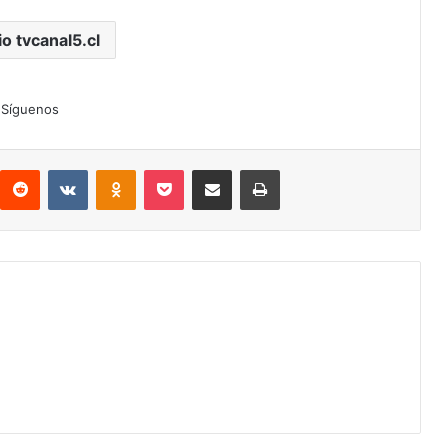
io tvcanal5.cl
Síguenos
interest
Reddit
VKontakte
Odnoklassniki
Pocket
Compartir por correo electrónico
Imprimir