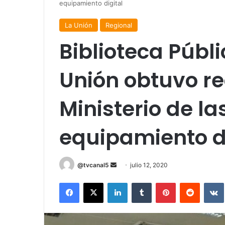
equipamiento digital
La Unión
Regional
Biblioteca Públ
Unión obtuvo re
Ministerio de l
equipamiento di
Send
@tvcanal5
julio 12, 2020
an
Facebook
X
LinkedIn
Tumblr
Pinterest
Reddit
email