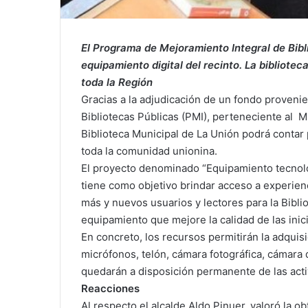
El Programa de Mejoramiento Integral de Bibl
equipamiento digital del recinto. La bibliotec
toda la Región
Gracias a la adjudicación de un fondo proveni
Bibliotecas Públicas (PMI), perteneciente al Min
Biblioteca Municipal de La Unión podrá contar
toda la comunidad unionina.
El proyecto denominado “Equipamiento tecnoló
tiene como objetivo brindar acceso a experienci
más y nuevos usuarios y lectores para la Bibli
equipamiento que mejore la calidad de las inic
En concreto, los recursos permitirán la adquis
micrófonos, telón, cámara fotográfica, cámara 
quedarán a disposición permanente de las activ
Reacciones
Al respecto el alcalde Aldo Pinuer, valoró la o