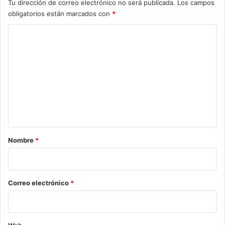
Tu dirección de correo electrónico no será publicada.
Los campos
obligatorios están marcados con
*
C
o
m
e
n
t
a
r
Nombre
*
i
o
*
Correo electrónico
*