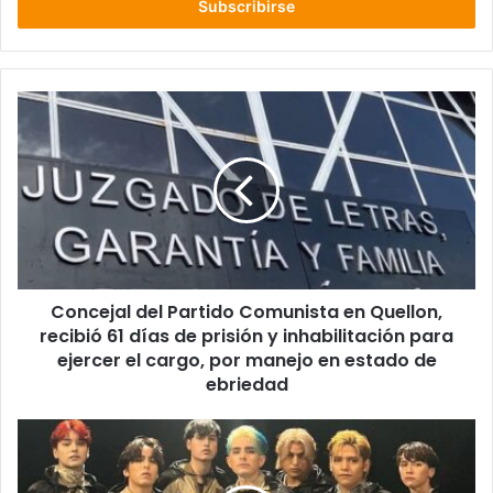
electrónico
Concejal
del
Partido
Comunista
en
Quellon,
recibió 61
días
de
Concejal del Partido Comunista en Quellon,
prisión
y
recibió 61 días de prisión y inhabilitación para
inhabilitación
ejercer el cargo, por manejo en estado de
para
ebriedad
ejercer
el
Grupo
cargo,
Chileno
por
Soldier