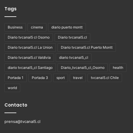
Tags
Business
cinema
diario puerto montt
Diario tvcanal5 cl Osorno
Diario tvcanal5.cl
Diario tvcanal5.cl La Union
Diario tvcanal5.cl Puerto Montt
Diario tvcanal5.cl Valdivia
diario tvcanal5_cl
diario tvcanal5_cl Santiago
Diario_tvcanal5_cl_Osorno
health
Portada 1
Portada 3
sport
travel
tvcanal5.cl Chile
world
Contacto
prensa@tvcanal5.cl