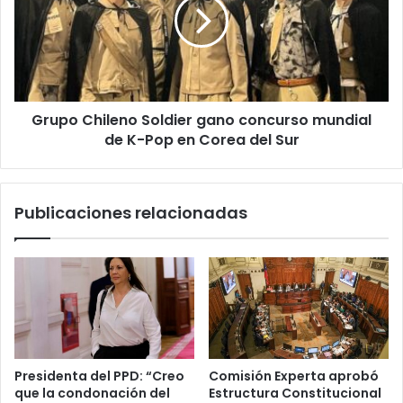
manejo
gano
en
concurso
estado
mundial
de
de
ebriedad
K-
Pop
Grupo Chileno Soldier gano concurso mundial
en
Corea
de K-Pop en Corea del Sur
del
Sur
Publicaciones relacionadas
Presidenta del PPD: “Creo
Comisión Experta aprobó
que la condonación del
Estructura Constitucional