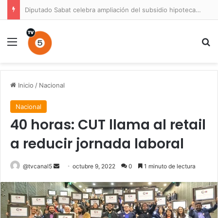
Diputado Sabat celebra ampliación del subsidio hipotecario con viviendas de hasta 6.000 UF
Menú
B
Inicio
/
Nacional
Nacional
40 horas: CUT llama al retail
a reducir jornada laboral
Send
@tvcanal5
octubre 9, 2022
0
1 minuto de lectura
an
email