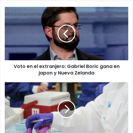
Voto
en
el
extranjero:
Gabriel
Boric
gana
en
japon
Voto en el extranjero: Gabriel Boric gana en
y
Nueva
japon y Nueva Zelanda
Zelanda
72
nuevos
casos
de
covid-
19
informa
la