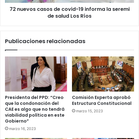
seremi
72 nuevos casos de covid-19 informa la seremi
de
salud
de salud Los Ríos
Los
Ríos
Publicaciones relacionadas
Presidenta del PPD: “Creo
Comisión Experta aprobó
que la condonación del
Estructura Constitucional
CAE es algo que no tendrá
marzo 15, 2023
viabilidad política en este
Gobierno”
marzo 16, 2023