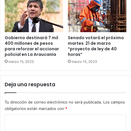
Gobierno destinará 7 mil
Senado votará el próximo
400 millones de pesos
martes 21 de marzo
para reforzar el accionar
“proyecto de ley de 40
policial en La Araucanía
horas”
marzo 15, 2023
marzo 15, 2023
Deja una respuesta
Tu dirección de correo electrónico no será publicada.
Los campos
obligatorios están marcados con
*
C
o