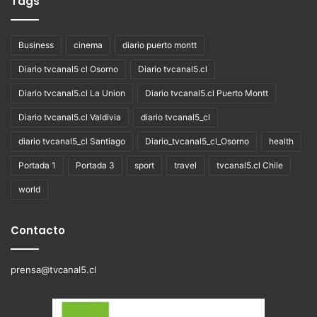
Tags
Business
cinema
diario puerto montt
Diario tvcanal5 cl Osorno
Diario tvcanal5.cl
Diario tvcanal5.cl La Union
Diario tvcanal5.cl Puerto Montt
Diario tvcanal5.cl Valdivia
diario tvcanal5_cl
diario tvcanal5_cl Santiago
Diario_tvcanal5_cl_Osorno
health
Portada 1
Portada 3
sport
travel
tvcanal5.cl Chile
world
Contacto
prensa@tvcanal5.cl