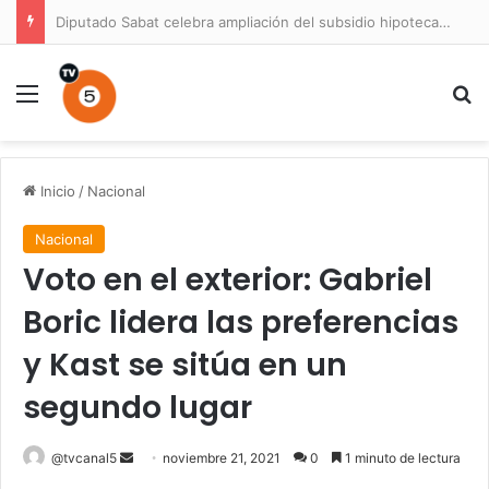
Diputado Sabat celebra ampliación del subsidio hipotecario con viviendas de hasta 6.000 UF
Menú
B
Inicio
/
Nacional
Nacional
Voto en el exterior: Gabriel
Boric lidera las preferencias
y Kast se sitúa en un
segundo lugar
Send
@tvcanal5
noviembre 21, 2021
0
1 minuto de lectura
an