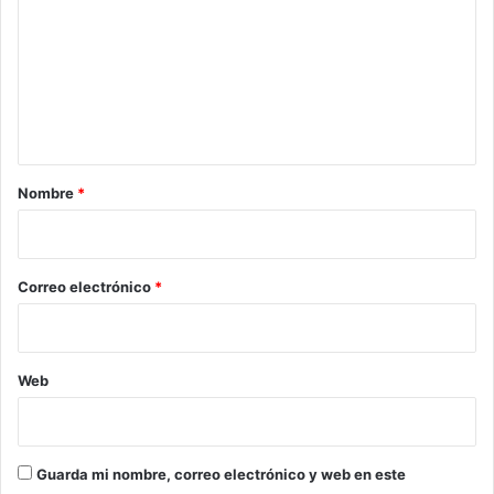
m
e
n
t
a
r
Nombre
*
i
o
*
Correo electrónico
*
Web
Guarda mi nombre, correo electrónico y web en este