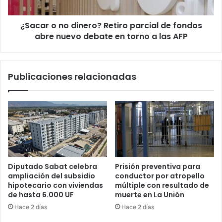
fondos
abre
¿Sacar o no dinero? Retiro parcial de fondos
nuevo
debate
abre nuevo debate en torno a las AFP
en
torno
a
Publicaciones relacionadas
las
AFP
Diputado Sabat celebra
Prisión preventiva para
ampliación del subsidio
conductor por atropello
hipotecario con viviendas
múltiple con resultado de
de hasta 6.000 UF
muerte en La Unión
Hace 2 días
Hace 2 días