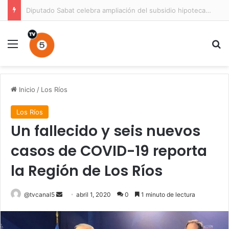
Prisión preventiva para conductor por atropello múltiple con resultado de muerte en La Unión
Menú
B
Inicio
/
Los Ríos
Los Ríos
Un fallecido y seis nuevos
casos de COVID-19 reporta
la Región de Los Ríos
Send
@tvcanal5
abril 1, 2020
0
1 minuto de lectura
an
email