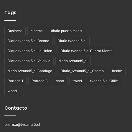
Tags
Business
cinema
diario puerto montt
Diario tvcanal5 cl Osorno
Diario tvcanal5.cl
Diario tvcanal5.cl La Union
Diario tvcanal5.cl Puerto Montt
Diario tvcanal5.cl Valdivia
diario tvcanal5_cl
diario tvcanal5_cl Santiago
Diario_tvcanal5_cl_Osorno
health
Portada 1
Portada 3
sport
travel
tvcanal5.cl Chile
world
Contacto
prensa@tvcanal5.cl