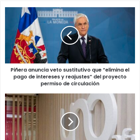
Piñera
anuncia
veto
sustitutivo
que
“elimina
el
pago
de
Piñera anuncia veto sustitutivo que “elimina el
intereses
y
pago de intereses y reajustes” del proyecto
reajustes”
permiso de circulación
del
proyecto
¿Sacar
permiso
o
de
no
circulación
dinero?
Retiro
parcial
de