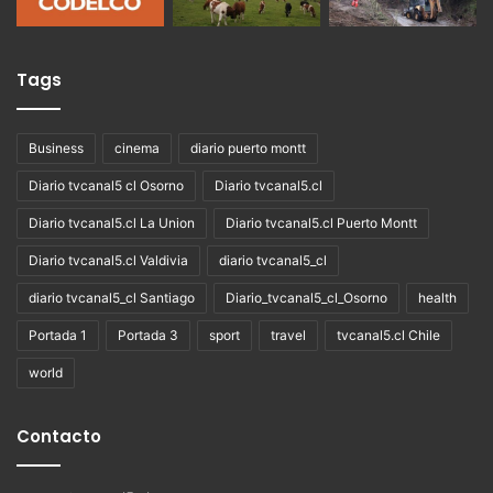
Tags
Business
cinema
diario puerto montt
Diario tvcanal5 cl Osorno
Diario tvcanal5.cl
Diario tvcanal5.cl La Union
Diario tvcanal5.cl Puerto Montt
Diario tvcanal5.cl Valdivia
diario tvcanal5_cl
diario tvcanal5_cl Santiago
Diario_tvcanal5_cl_Osorno
health
Portada 1
Portada 3
sport
travel
tvcanal5.cl Chile
world
Contacto