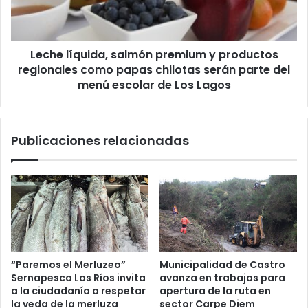
regionales
como
papas
Leche líquida, salmón premium y productos
chilotas
serán
regionales como papas chilotas serán parte del
parte
menú escolar de Los Lagos
del
menú
escolar
Publicaciones relacionadas
de
Los
Lagos
“Paremos el Merluzeo”
Municipalidad de Castro
Sernapesca Los Ríos invita
avanza en trabajos para
a la ciudadanía a respetar
apertura de la ruta en
la veda de la merluza
sector Carpe Diem