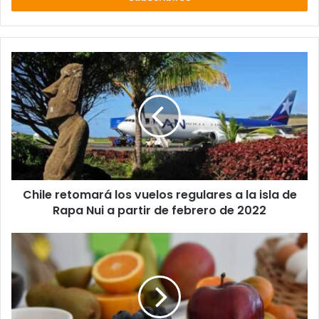
Chile
retomará
los
vuelos
regulares
a
la
isla
de
Chile retomará los vuelos regulares a la isla de
Rapa
Nui
Rapa Nui a partir de febrero de 2022
a
partir
Leche
de
líquida,
febrero
salmón
de
premium
2022
y
productos