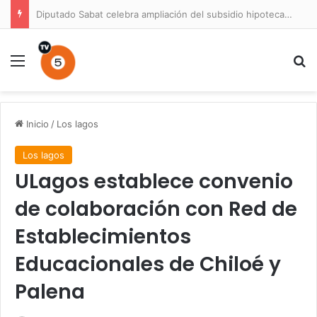
Diputado Sabat celebra ampliación del subsidio hipotecario con viviendas de hasta 6.000 UF
Menú
B
Inicio
/
Los lagos
Los lagos
ULagos establece convenio
de colaboración con Red de
Establecimientos
Educacionales de Chiloé y
Palena