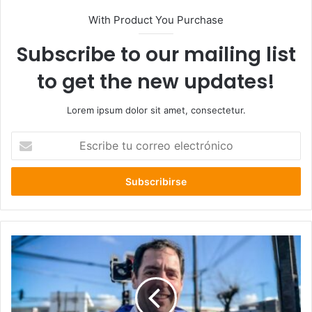
With Product You Purchase
Subscribe to our mailing list
to get the new updates!
Lorem ipsum dolor sit amet, consectetur.
Escribe
tu
correo
electrónico
Leandro
Kunstmann
Collado
será
el