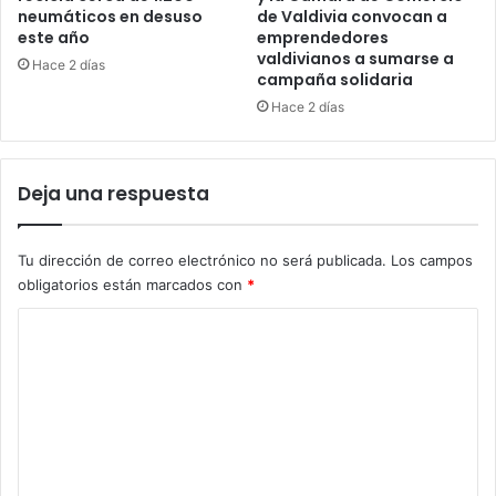
neumáticos en desuso
de Valdivia convocan a
este año
emprendedores
valdivianos a sumarse a
Hace 2 días
campaña solidaria
Hace 2 días
Deja una respuesta
Tu dirección de correo electrónico no será publicada.
Los campos
obligatorios están marcados con
*
C
o
m
e
n
t