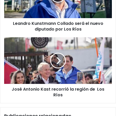
nuevo
diputado
por
Los
Leandro Kunstmann Collado será el nuevo
Ríos
diputado por Los Ríos
José
Antonio
Kast
recorrió
la
región
de
Los
Ríos
José Antonio Kast recorrió la región de Los
Ríos
Publicaciones relacionadas