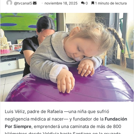
Send
@tvcanal5
noviembre 18, 2025
0
1 minuto de lectura
an
email
Luis Véliz, padre de Rafaela —una niña que sufrió
negligencia médica al nacer— y fundador de la
Fundación
Por Siempre
, emprenderá una caminata de más de 800
kilómetros desde Valdivia hasta Santiago en la cruzada