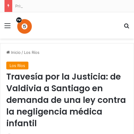
Prisión preventiva para conductor por atropello múltiple con resultado de muerte en La Unión
Menú
B
Inicio
/
Los Ríos
Los Ríos
Travesía por la Justicia: de
Valdivia a Santiago en
demanda de una ley contra
la negligencia médica
infantil