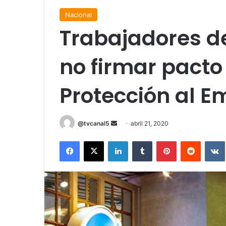
Nacional
Trabajadores de
no firmar pacto
Protección al E
Send
@tvcanal5
abril 21, 2020
an
Facebook
X
LinkedIn
Tumblr
Pinterest
Reddit
email