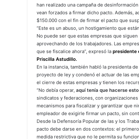
han realizado una campaña de desinformación p
vean forzados a firmar dicho pacto. Además, a
$150.000 con el fin de firmar el pacto que sus
“Este es un abuso, un hostigamiento que están 
No puede ser que estas empresas que siguen v
aprovechando de los trabajadores. Las empres
que se fiscalice ahora”, expresó la
presidente 
Priscilla Astudillo.
En la instancia, también habló la presidenta d
proyecto de ley y condenó el actuar de las e
el cierre de estas empresas y tienen los recu
“No debía operar,
aquí tenía que hacerse esto
sindicatos y federaciones, con organizaciones 
mecanismos para fiscalizar y garantizar que ni
empleador de exigirle firmar un pacto, sin cont
Desde la Defensoría Popular de las y los Trabaj
pacto debe darse en dos contextos: el primero
medida restrictiva que no le permita su funci