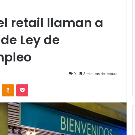
l retail llaman a
 de Ley de
mpleo
0
3 minutos de lectura
VKontakte
Odnoklassniki
Pocket