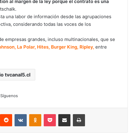
stión al margen de la ley porque el contrato es una
tschalk.
sta una labor de información desde las agrupaciones
ctiva, considerando todas las voces de los
e empresas grandes, incluso multinacionales, que se
hnson, La Polar, Hites, Burger King, Ripley,
entre
io tvcanal5.cl
Síguenos
interest
Reddit
VKontakte
Odnoklassniki
Pocket
Compartir por correo electrónico
Imprimir