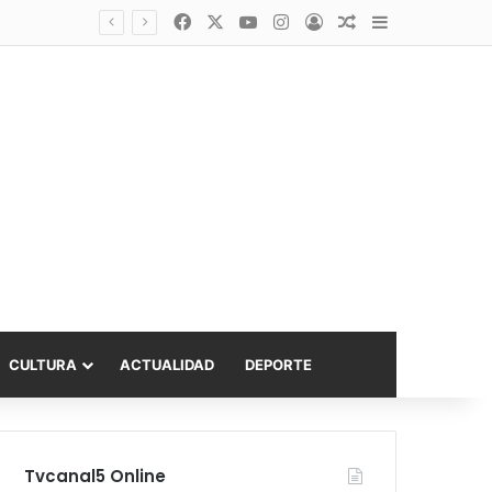
Facebook
X
YouTube
Instagram
Acceso
Publicación al a
Barra lateral
asta 6.000 UF
CULTURA
ACTUALIDAD
DEPORTE
Tvcanal5 Online