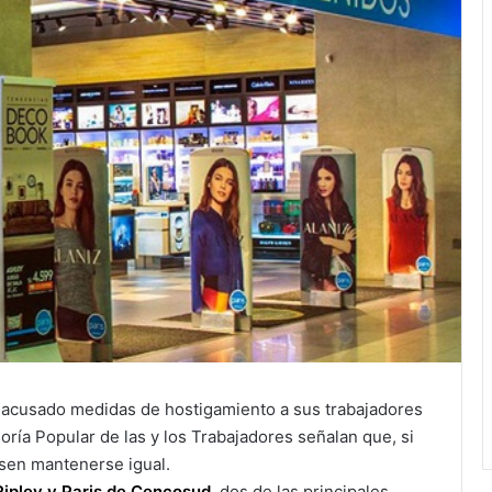
acusado medidas de hostigamiento a sus trabajadores
ría Popular de las y los Trabajadores señalan que, si
esen mantenerse igual.
 Ripley y Paris de Cencosud,
dos de las principales