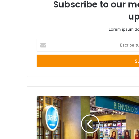
Subscribe to our ma
up
Lorem ipsum dol
Escribe
tu
correo
electrónico
Trabajadores
del
retail
llaman
a
no
firmar