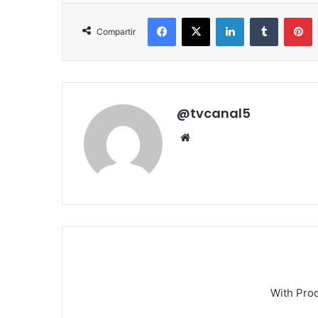
Facebook
X
LinkedIn
Tumblr
P
Compartir
@tvcanal5
Sitio
web
With Pro