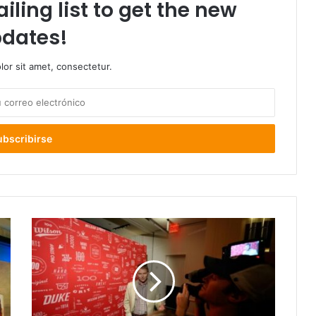
iling list to get the new
dates!
or sit amet, consectetur.
Futuro
del
US
Open
de
tenis
se