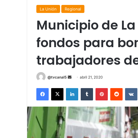
La Unión
Regional
Municipio de La 
fondos para bo
trabajadores de
Send
@tvcanal5
abril 21, 2020
an
Facebook
X
LinkedIn
Tumblr
Pinterest
Reddit
email