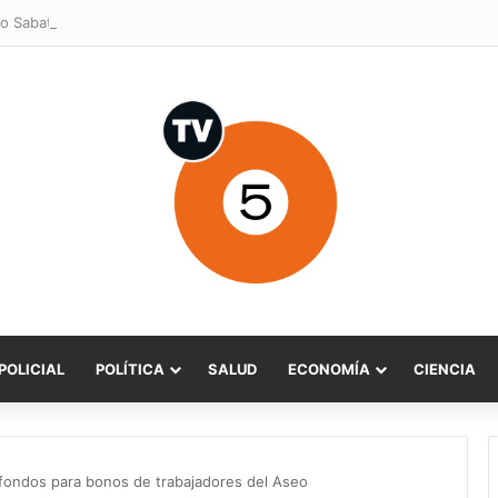
o Sabat celebra ampliación del subsidio hipotecario con viviendas de h
POLICIAL
POLÍTICA
SALUD
ECONOMÍA
CIENCIA
ó fondos para bonos de trabajadores del Aseo