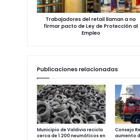
pacto
de
Trabajadores del retail llaman a no
Ley
de
firmar pacto de Ley de Protección al
Protección
Empleo
al
Empleo
Publicaciones relacionadas
Municipio de Valdivia recicla
Consejo R
cerca de 1.200 neumáticos en
aumento d