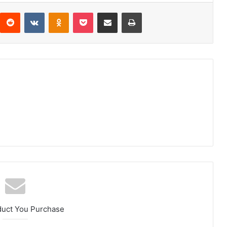
interest
Reddit
VKontakte
Odnoklassniki
Pocket
Compartir por correo electrónico
Imprimir
duct You Purchase