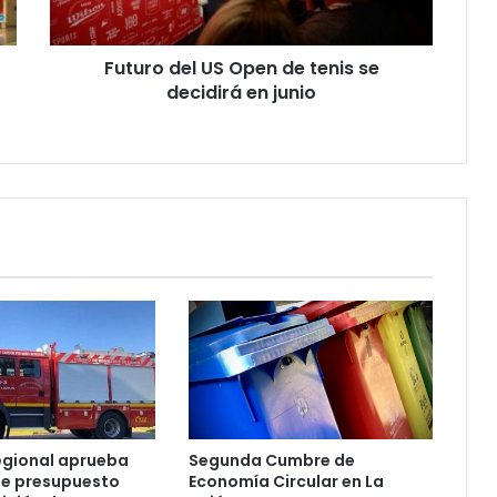
decidirá
en
Futuro del US Open de tenis se
junio
decidirá en junio
egional aprueba
Segunda Cumbre de
e presupuesto
Economía Circular en La