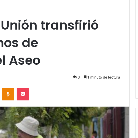
Unión transfirió
nos de
l Aseo
0
1 minuto de lectura
VKontakte
Odnoklassniki
Pocket