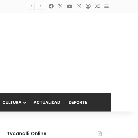
Facebook
X
YouTube
Instagram
Acceso
Publicación al a
Barra lateral
asta 6.000 UF
CULTURA
ACTUALIDAD
DEPORTE
Tvcanal5 Online