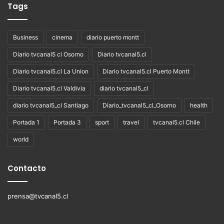
Tags
Business
cinema
diario puerto montt
Diario tvcanal5 cl Osorno
Diario tvcanal5.cl
Diario tvcanal5.cl La Union
Diario tvcanal5.cl Puerto Montt
Diario tvcanal5.cl Valdivia
diario tvcanal5_cl
diario tvcanal5_cl Santiago
Diario_tvcanal5_cl_Osorno
health
Portada 1
Portada 3
sport
travel
tvcanal5.cl Chile
world
Contacto
prensa@tvcanal5.cl