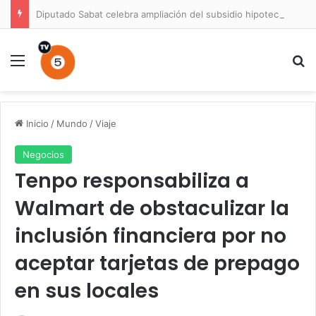
Diputado Sabat celebra ampliación del subsidio hipotecario con viviendas de hasta 6.000 UF
Menú
B
Inicio
/
Mundo
/
Viaje
Negocios
Tenpo responsabiliza a
Walmart de obstaculizar la
inclusión financiera por no
aceptar tarjetas de prepago
en sus locales