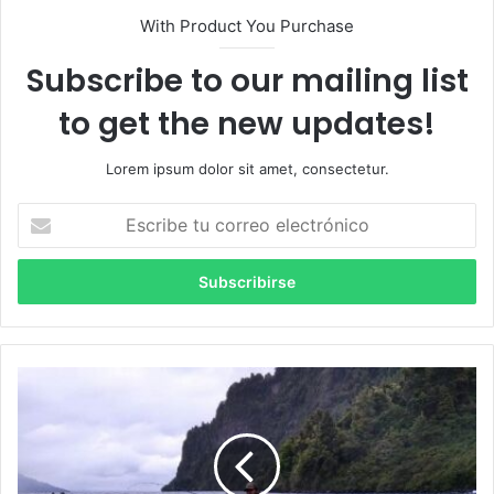
With Product You Purchase
Subscribe to our mailing list
to get the new updates!
Lorem ipsum dolor sit amet, consectetur.
Escribe
tu
correo
electrónico
Puyehue
tendrá
su
Primer
Campeonato
de