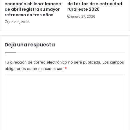
economía chilena: Imacec
de tarifas de electricidad
de abril registra su mayor
rural este 2026
retroceso en tres años
enero 27, 2026
junio 2, 2026
Deja una respuesta
Tu dirección de correo electrónico no será publicada.
Los campos
obligatorios están marcados con
*
C
o
m
e
n
t