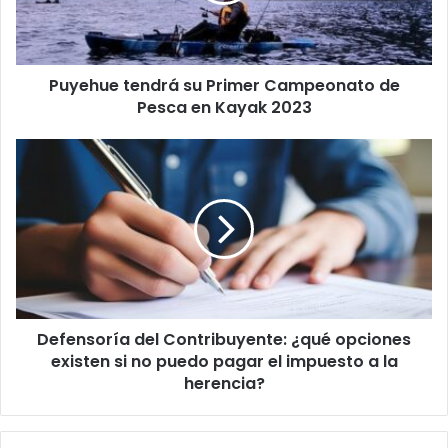
Pesca
en
Kayak
Puyehue tendrá su Primer Campeonato de
2023
Pesca en Kayak 2023
Defensoría
del
Contribuyente:
¿qué
opciones
existen
si
no
puedo
Defensoría del Contribuyente: ¿qué opciones
pagar
el
existen si no puedo pagar el impuesto a la
impuesto
herencia?
a
la
herencia?