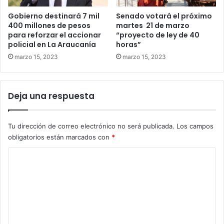
Gobierno destinará 7 mil
Senado votará el próximo
400 millones de pesos
martes 21 de marzo
para reforzar el accionar
“proyecto de ley de 40
policial en La Araucanía
horas”
marzo 15, 2023
marzo 15, 2023
Deja una respuesta
Tu dirección de correo electrónico no será publicada.
Los campos
obligatorios están marcados con
*
C
o
m
e
n