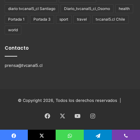
diario tvcanal5_cl Santiago
Diario_tvcanal5_cl_Osorno
health
Portada 1
Portada 3
sport
travel
tvcanal5.cl Chile
world
Contacto
prensa@tvcanal5.cl
© Copyright 2026, Todos los derechos reservados |
Facebook
X
YouTube
Instagram