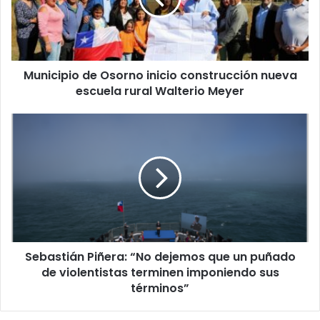
nueva
escuela
rural
Walterio
Municipio de Osorno inicio construcción nueva
Meyer
escuela rural Walterio Meyer
Sebastián
Piñera:
“No
dejemos
que
un
puñado
de
violentistas
Sebastián Piñera: “No dejemos que un puñado
terminen
imponiendo
de violentistas terminen imponiendo sus
sus
términos”
términos”