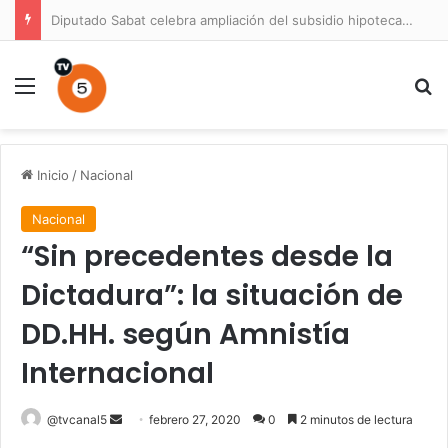
Diputado Sabat celebra ampliación del subsidio hipotecario con viviendas de hasta 6.000 UF
Menú
B
Inicio
/
Nacional
Nacional
“Sin precedentes desde la
Dictadura”: la situación de
DD.HH. según Amnistía
Internacional
Send
@tvcanal5
febrero 27, 2020
0
2 minutos de lectura
an