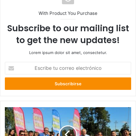
With Product You Purchase
Subscribe to our mailing list
to get the new updates!
Lorem ipsum dolor sit amet, consectetur.
Escribe
tu
correo
electrónico
Municipio
de
Osorno
inicio
construcción