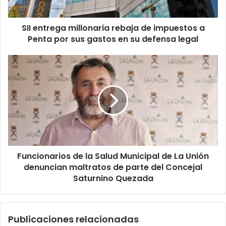
Penta
por
SII entrega millonaria rebaja de impuestos a
sus
gastos
Penta por sus gastos en su defensa legal
en
su
Funcionarios
defensa
de
legal
la
Salud
Municipal
de
La
Unión
denuncian
Funcionarios de la Salud Municipal de La Unión
maltratos
de
denuncian maltratos de parte del Concejal
parte
Saturnino Quezada
del
Concejal
Saturnino
Publicaciones relacionadas
Quezada