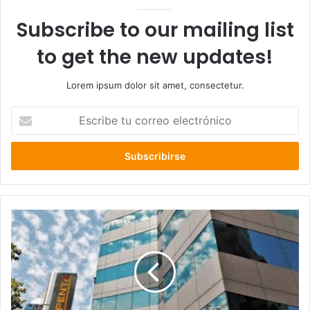
Subscribe to our mailing list
to get the new updates!
Lorem ipsum dolor sit amet, consectetur.
Escribe
tu
correo
electrónico
SII
entrega
millonaria
rebaja
de
impuestos
a