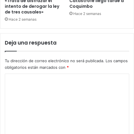
«Trata de disfrazar el
Catástrofe llegó tarde a
intento de derogar la ley
Coquimbo
de tres causales»
Hace 2 semanas
Hace 2 semanas
Deja una respuesta
Tu dirección de correo electrónico no será publicada.
Los campos
obligatorios están marcados con
*
C
o
m
e
n
t
a