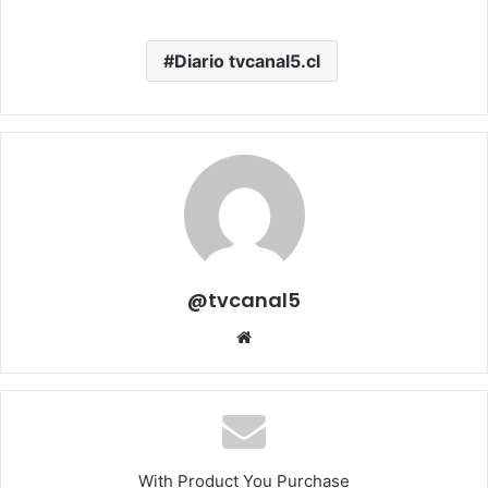
Diario tvcanal5.cl
@tvcanal5
Sitio
web
With Product You Purchase