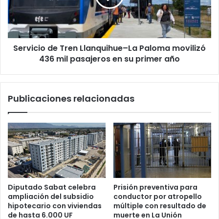
Paloma
movilizó
436
mil
Servicio de Tren Llanquihue–La Paloma movilizó
pasajeros
en
436 mil pasajeros en su primer año
su
primer
año
Publicaciones relacionadas
Diputado Sabat celebra
Prisión preventiva para
ampliación del subsidio
conductor por atropello
hipotecario con viviendas
múltiple con resultado de
de hasta 6.000 UF
muerte en La Unión