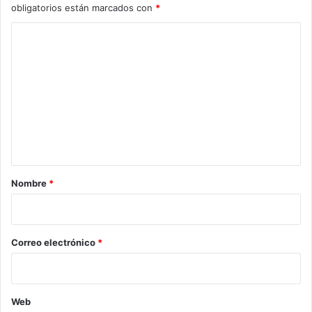
obligatorios están marcados con
*
C
o
m
e
n
t
a
r
Nombre
*
i
o
*
Correo electrónico
*
Web