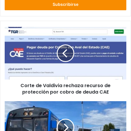
electrónico
Corte
de
Valdivia
rechaza
recurso
de
protección
por
cobro
Corte de Valdivia rechaza recurso de
de
deuda
protección por cobro de deuda CAE
CAE
Servicio
de
Tren
Llanquihue–
La