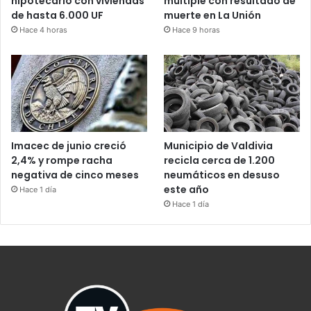
hipotecario con viviendas
múltiple con resultado de
de hasta 6.000 UF
muerte en La Unión
Hace 4 horas
Hace 9 horas
Imacec de junio creció
Municipio de Valdivia
2,4% y rompe racha
recicla cerca de 1.200
negativa de cinco meses
neumáticos en desuso
este año
Hace 1 día
Hace 1 día