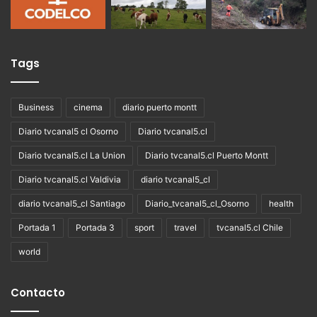
Tags
Business
cinema
diario puerto montt
Diario tvcanal5 cl Osorno
Diario tvcanal5.cl
Diario tvcanal5.cl La Union
Diario tvcanal5.cl Puerto Montt
Diario tvcanal5.cl Valdivia
diario tvcanal5_cl
diario tvcanal5_cl Santiago
Diario_tvcanal5_cl_Osorno
health
Portada 1
Portada 3
sport
travel
tvcanal5.cl Chile
world
Contacto