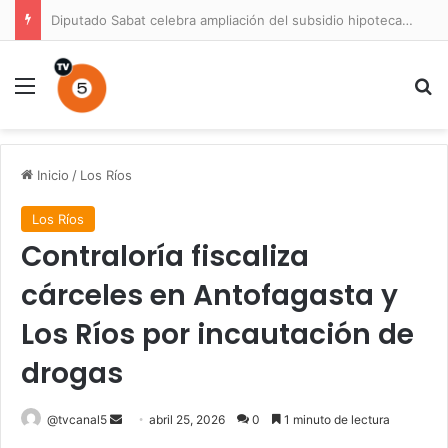
Diputado Sabat celebra ampliación del subsidio hipotecario con viviendas de hasta 6.000 UF
Menú
B
Inicio
/
Los Ríos
Los Ríos
Contraloría fiscaliza
cárceles en Antofagasta y
Los Ríos por incautación de
drogas
Send
@tvcanal5
abril 25, 2026
0
1 minuto de lectura
an