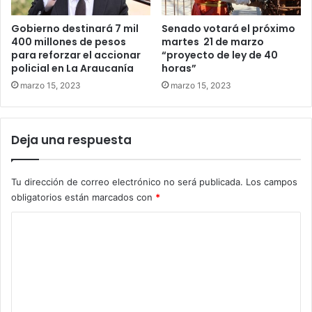
Gobierno destinará 7 mil
Senado votará el próximo
400 millones de pesos
martes 21 de marzo
para reforzar el accionar
“proyecto de ley de 40
policial en La Araucanía
horas”
marzo 15, 2023
marzo 15, 2023
Deja una respuesta
Tu dirección de correo electrónico no será publicada.
Los campos
obligatorios están marcados con
*
C
o
m
e
n