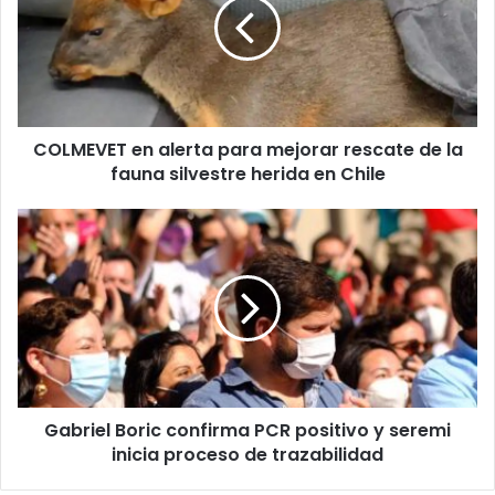
para
mejorar
rescate
de
la
fauna
COLMEVET en alerta para mejorar rescate de la
silvestre
herida
fauna silvestre herida en Chile
en
Chile
Gabriel
Boric
confirma
PCR
positivo
y
seremi
inicia
proceso
Gabriel Boric confirma PCR positivo y seremi
de
trazabilidad
inicia proceso de trazabilidad