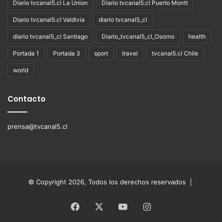
Diario tvcanal5.cl La Union
Diario tvcanal5.cl Puerto Montt
Diario tvcanal5.cl Valdivia
diario tvcanal5_cl
diario tvcanal5_cl Santiago
Diario_tvcanal5_cl_Osorno
health
Portada 1
Portada 3
sport
travel
tvcanal5.cl Chile
world
Contacto
prensa@tvcanal5.cl
© Copyright 2026, Todos los derechos reservados |
Facebook
X
YouTube
Instagram