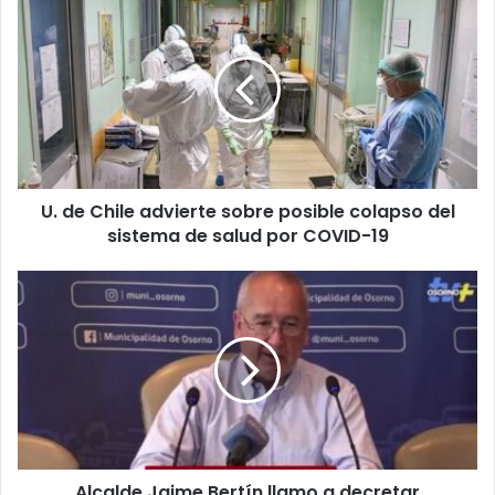
U.
de
Chile
advierte
sobre
posible
colapso
del
sistema
U. de Chile advierte sobre posible colapso del
de
salud
sistema de salud por COVID-19
por
COVID-
Alcalde
19
Jaime
Bertín
llamo
a
decretar
cuarentena
total
para
Alcalde Jaime Bertín llamo a decretar
Osorno