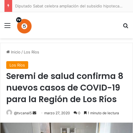
Diputado Sabat celebra ampliación del subsidio hipotecario con viviendas de hasta 6.000 UF
Menú
B
Inicio
/
Los Ríos
Los Ríos
Seremi de salud confirma 8
nuevos casos de COVID-19
para la Región de Los Ríos
Send
@tvcanal5
marzo 27, 2020
0
1 minuto de lectura
an
email