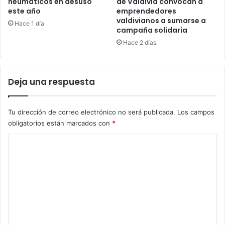
neumáticos en desuso
de Valdivia convocan a
este año
emprendedores
valdivianos a sumarse a
Hace 1 día
campaña solidaria
Hace 2 días
Deja una respuesta
Tu dirección de correo electrónico no será publicada.
Los campos
obligatorios están marcados con
*
C
o
m
e
n
t