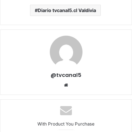
Diario tvcanal5.cl Valdivia
@tvcanal5
Sitio
web
With Product You Purchase