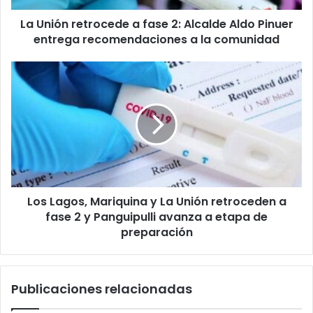
Pinuer
La Unión retrocede a fase 2: Alcalde Aldo Pinuer
entrega
recomendaciones
entrega recomendaciones a la comunidad
a
la
Los
comunidad
Lagos,
Mariquina
y
La
Unión
retroceden
a
fase
Los Lagos, Mariquina y La Unión retroceden a
2
y
fase 2 y Panguipulli avanza a etapa de
Panguipulli
preparación
avanza
a
etapa
Publicaciones relacionadas
de
preparación