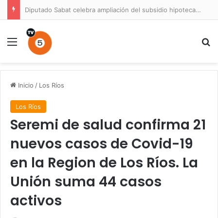
Diputado Sabat celebra ampliación del subsidio hipotecario con viviendas de hasta 6.000 UF
Menú
B
Inicio
/
Los Ríos
Los Ríos
Seremi de salud confirma 21
nuevos casos de Covid-19
en la Region de Los Ríos. La
Unión suma 44 casos
activos