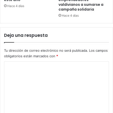
valdivianos a sumarse a
Hace 4 días
campaña solidaria
Hace 4 días
Deja una respuesta
Tu dirección de correo electrónico no será publicada.
Los campos
obligatorios están marcados con
*
C
o
m
e
n
t
a