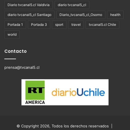
Diario tvcanal5.cl Valdivia
diario tvcanal5_cl
diario tvcanal5_cl Santiago
Diario_tvcanal5_cl_Osorno
health
Portada 1
Portada 3
sport
travel
tvcanal5.cl Chile
world
Contacto
prensa@tvcanal5.cl
© Copyright 2026, Todos los derechos reservados |