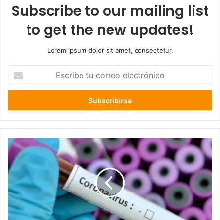
Subscribe to our mailing list
to get the new updates!
Lorem ipsum dolor sit amet, consectetur.
Escribe
tu
correo
electrónico
La
Unión
retrocede
a
fase
2:
Alcalde
Aldo