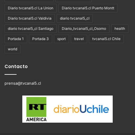
Diario tvcanal5.cl La Union
Diario tvcanal5.cl Puerto Montt
Diario tvcanal5.cl Valdivia
diario tvcanal5_cl
diario tvcanal5_cl Santiago
Diario_tvcanal5_cl_Osorno
health
Portada 1
Portada 3
sport
travel
tvcanal5.cl Chile
world
Contacto
prensa@tvcanal5.cl