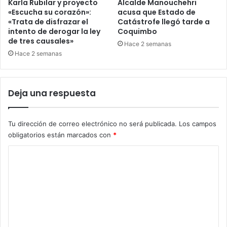
Karla Rubilar y proyecto
Alcalde Manouchehri
«Escucha su corazón»:
acusa que Estado de
«Trata de disfrazar el
Catástrofe llegó tarde a
intento de derogar la ley
Coquimbo
de tres causales»
Hace 2 semanas
Hace 2 semanas
Deja una respuesta
Tu dirección de correo electrónico no será publicada.
Los campos
obligatorios están marcados con
*
C
o
m
e
n