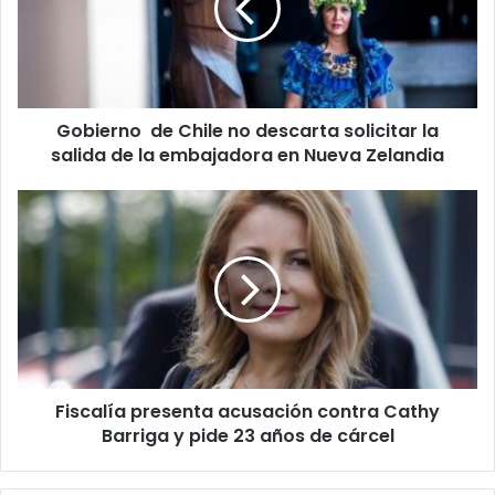
descarta
solicitar
la
salida
de
Gobierno de Chile no descarta solicitar la
la
embajadora
salida de la embajadora en Nueva Zelandia
en
Nueva
Fiscalía
Zelandia
presenta
acusación
contra
Cathy
Barriga
y
pide
23
Fiscalía presenta acusación contra Cathy
años
de
Barriga y pide 23 años de cárcel
cárcel