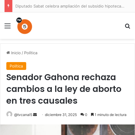
Diputado Sabat celebra ampliación del subsidio hipotecario con viviendas de hasta 6.000 UF
Menú
B
Inicio
/
Política
Política
Senador Gahona rechaza
cambios a la ley de aborto
en tres causales
Send
@tvcanal5
diciembre 31, 2025
0
1 minuto de lectura
an
email