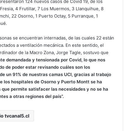
 presentaron 124 nuevos casos de Covid 19, de los
Fresia, 4 Frutillar, 7 Los Muermos, 3 Llanquihue, 8
chi, 22 Osorno, 1 Puerto Octay, 5 Purranque, 1
hué.
rsonas se encuentran internadas, de las cuales 22 están
ectados a ventilación mecánica. En este sentido, el
ordinador de la Macro Zona, Jorge Tagle, sostuvo que
te demandada y tensionada por Covid, lo que nos
do de poder estar revisando cuáles son los
e un 91% de nuestras camas UCI, gracias al trabajo
e los hospitales de Osorno y Puerto Montt se ha
 que permite satisfacer las necesidades y no se ha
tes a otras regiones del país”.
io tvcanal5.cl