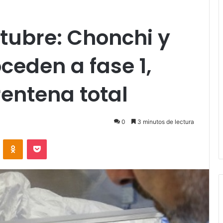
tubre: Chonchi y
ceden a fase 1,
entena total
0
3 minutos de lectura
VKontakte
Odnoklassniki
Pocket