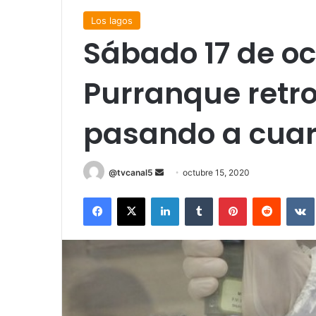
Los lagos
Sábado 17 de oc
Purranque retro
pasando a cuar
Send
@tvcanal5
octubre 15, 2020
an
Facebook
X
LinkedIn
Tumblr
Pinterest
Reddit
email