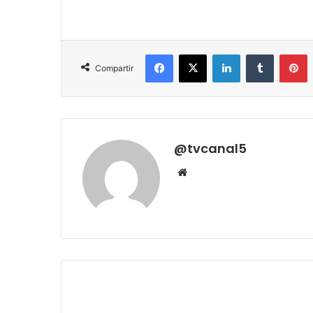
Facebook
X
LinkedIn
Tumblr
P
Compartir
@tvcanal5
Sitio
web