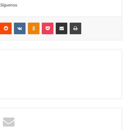
Síguenos
interest
Reddit
VKontakte
Odnoklassniki
Pocket
Compartir por correo electrónico
Imprimir