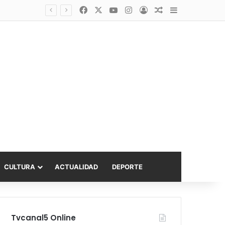
Facebook
X
YouTube
Instagram
Acceso
Publicación al a
Barra lateral
Diputado Sabat celebra ampliación del subsidio hipotecario con viviendas de hasta 6.000 UF
CULTURA
ACTUALIDAD
DEPORTE
Tvcanal5 Online