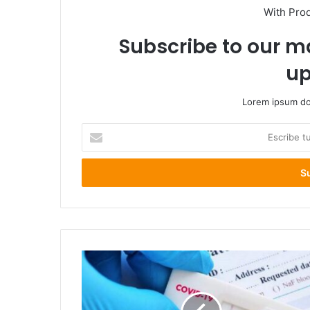
With Pro
Subscribe to our ma
up
Lorem ipsum dol
Escribe
tu
correo
electrónico
Los
Lagos,
Mariquina
y