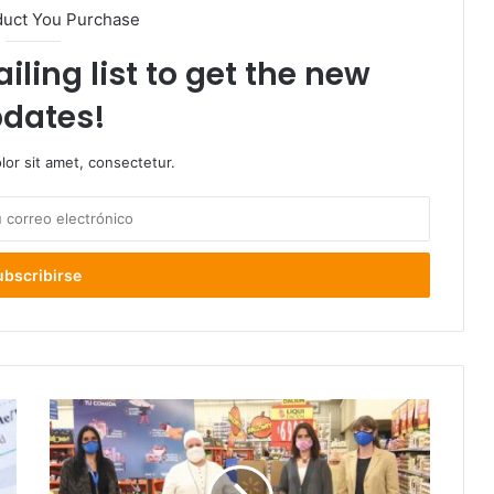
duct You Purchase
iling list to get the new
dates!
or sit amet, consectetur.
Walmart
Chile
refuerza
compromiso