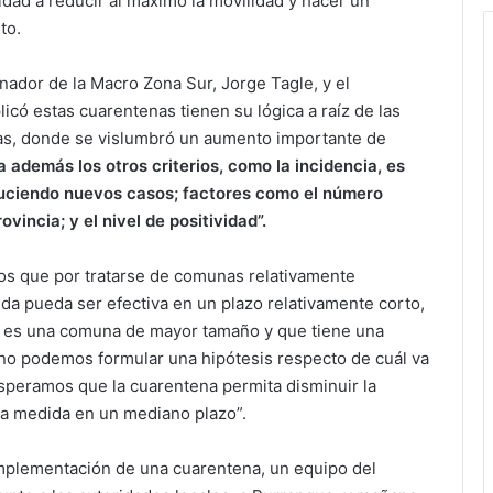
dad a reducir al máximo la movilidad y hacer un
to.
ador de la Macro Zona Sur, Jorge Tagle, y el
có estas cuarentenas tienen su lógica a raíz de las
as, donde se vislumbró un aumento importante de
además los otros criterios, como la incidencia, es
oduciendo nuevos casos; factores como el número
vincia; y el nivel de positividad”.
os que por tratarse de comunas relativamente
a pueda ser efectiva en un plazo relativamente corto,
e es una comuna de mayor tamaño y que tiene una
 no podemos formular una hipótesis respecto de cuál va
speramos que la cuarentena permita disminuir la
la medida en un mediano plazo”.
 implementación de una cuarentena, un equipo del