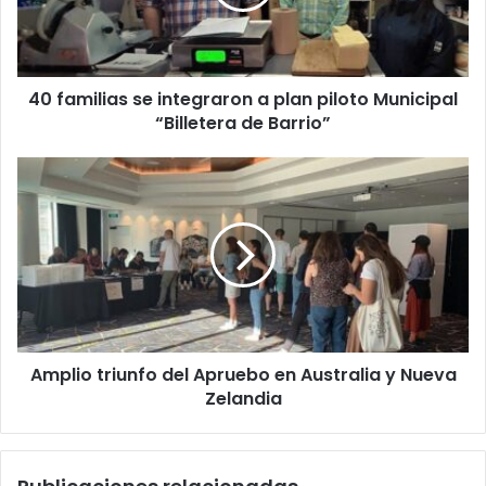
plan
piloto
Municipal
“Billetera
40 familias se integraron a plan piloto Municipal
de
Barrio”
“Billetera de Barrio”
Amplio
triunfo
del
Apruebo
en
Australia
y
Nueva
Zelandia
Amplio triunfo del Apruebo en Australia y Nueva
Zelandia