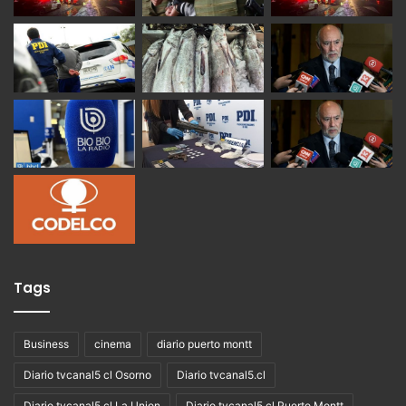
Tags
Business
cinema
diario puerto montt
Diario tvcanal5 cl Osorno
Diario tvcanal5.cl
Diario tvcanal5.cl La Union
Diario tvcanal5.cl Puerto Montt