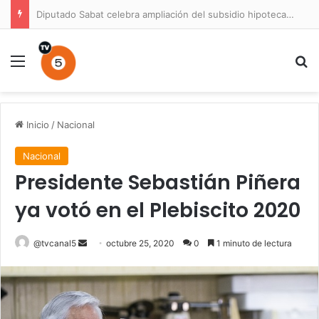
Diputado Sabat celebra ampliación del subsidio hipotecario con viviendas de hasta 6.000 UF
Menú
B
Inicio
/
Nacional
Nacional
Presidente Sebastián Piñera
ya votó en el Plebiscito 2020
Send
@tvcanal5
octubre 25, 2020
0
1 minuto de lectura
an
email