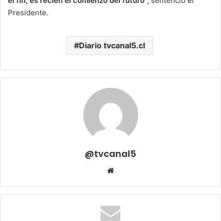
el fin, es recién el comienzo del futuro
“, sentenció el
Presidente.
Diario tvcanal5.cl
@tvcanal5
Sitio
web