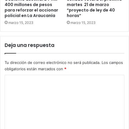
400 millones de pesos
martes 21 de marzo
para reforzar el accionar
“proyecto de ley de 40
policial en La Araucanía
horas”
marzo 15, 2023
marzo 15, 2023
Deja una respuesta
Tu dirección de correo electrónico no será publicada.
Los campos
obligatorios están marcados con
*
C
o
m
e
n
t