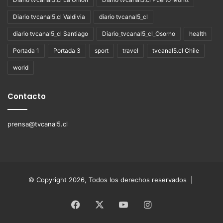
Diario tvcanal5.cl Valdivia
diario tvcanal5_cl
diario tvcanal5_cl Santiago
Diario_tvcanal5_cl_Osorno
health
Portada 1
Portada 3
sport
travel
tvcanal5.cl Chile
world
Contacto
prensa@tvcanal5.cl
© Copyright 2026, Todos los derechos reservados |
Facebook
X
YouTube
Instagram