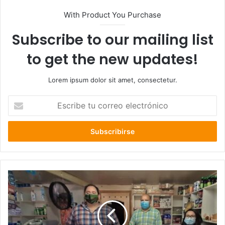
With Product You Purchase
Subscribe to our mailing list
to get the new updates!
Lorem ipsum dolor sit amet, consectetur.
Escribe
tu
correo
electrónico
40
familias
se
integraron
a