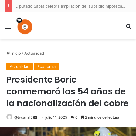
Diputado Sabat celebra ampliación del subsidio hipotecario con viviendas de hasta 6.000 UF
Menú
B
Inicio
/
Actualidad
Actualidad
Economía
Presidente Boric
conmemoró los 54 años de
la nacionalización del cobre
Send
@tvcanal5
julio 11, 2025
0
2 minutos de lectura
an
email