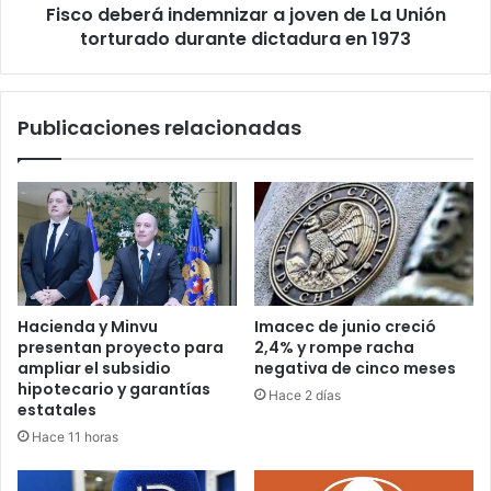
Fisco deberá indemnizar a joven de La Unión
durante
dictadura
torturado durante dictadura en 1973
en
1973
Publicaciones relacionadas
Hacienda y Minvu
Imacec de junio creció
presentan proyecto para
2,4% y rompe racha
ampliar el subsidio
negativa de cinco meses
hipotecario y garantías
Hace 2 días
estatales
Hace 11 horas