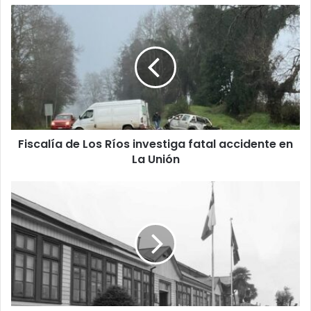
Fiscalía
de
Los
Ríos
investiga
fatal
accidente
en
La
Fiscalía de Los Ríos investiga fatal accidente en
Unión
La Unión
Fisco
deberá
indemnizar
a
joven
de
La
Unión
torturado