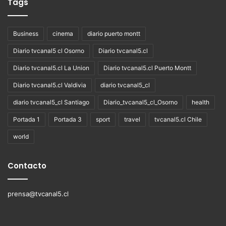
Tags
Business
cinema
diario puerto montt
Diario tvcanal5 cl Osorno
Diario tvcanal5.cl
Diario tvcanal5.cl La Union
Diario tvcanal5.cl Puerto Montt
Diario tvcanal5.cl Valdivia
diario tvcanal5_cl
diario tvcanal5_cl Santiago
Diario_tvcanal5_cl_Osorno
health
Portada 1
Portada 3
sport
travel
tvcanal5.cl Chile
world
Contacto
prensa@tvcanal5.cl