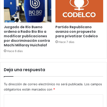
Juzgado de Río Bueno
Partido Republicano
ordena a Radio Bio Bio a
avanza con propuesta
modificar publicaciones
para privatizar Codelco
por discriminación contra
Hace 7 días
Machi Millaray Huichalaf
Hace 6 días
Deja una respuesta
Tu dirección de correo electrónico no será publicada.
Los campos
obligatorios están marcados con
*
C
o