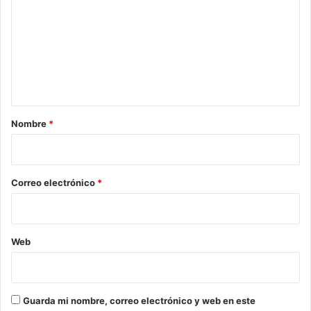
m
e
n
t
a
r
Nombre
*
i
o
*
Correo electrónico
*
Web
Guarda mi nombre, correo electrónico y web en este