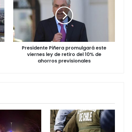
promulgará
este
viernes
ley
de
retiro
del
Presidente Piñera promulgará este
10%
de
viernes ley de retiro del 10% de
ahorros
ahorros previsionales
previsionales