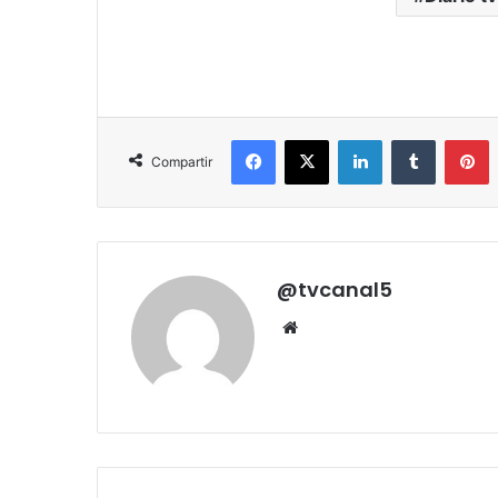
Facebook
X
LinkedIn
Tumblr
P
Compartir
@tvcanal5
Sitio
web