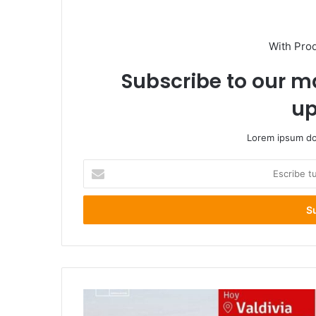
With Pro
Subscribe to our ma
up
Lorem ipsum dol
Escribe
tu
correo
electrónico
Alerta
de