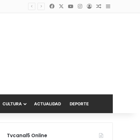
Facebook
X
YouTube
Instagram
Acceso
Publicación al a
Barra lateral
Diputado Sabat celebra ampliación del subsidio hipotecario con viviendas de hasta 6.000 UF
CULTURA
ACTUALIDAD
DEPORTE
Tvcanal5 Online