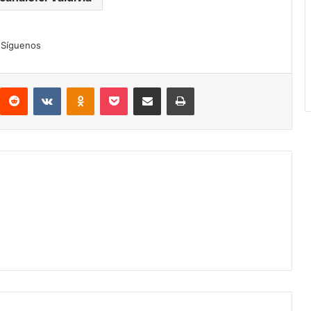
Síguenos
interest
Reddit
VKontakte
Odnoklassniki
Pocket
Compartir por correo electrónico
Imprimir