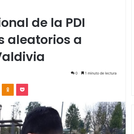
ional de la PDI
s aleatorios a
Valdivia
0
1 minuto de lectura
VKontakte
Odnoklassniki
Pocket