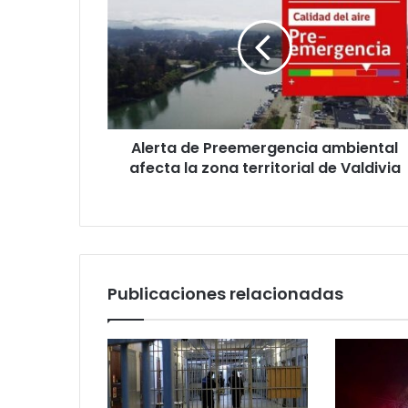
Preemergencia
ambiental
afecta
la
zona
territorial
de
Alerta de Preemergencia ambiental
Valdivia
afecta la zona territorial de Valdivia
Publicaciones relacionadas