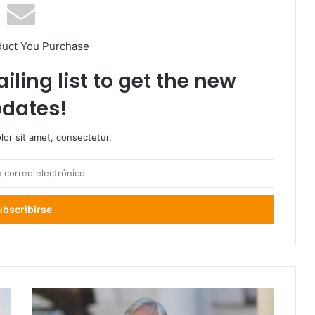
duct You Purchase
iling list to get the new
dates!
or sit amet, consectetur.
Presidente
Piñera