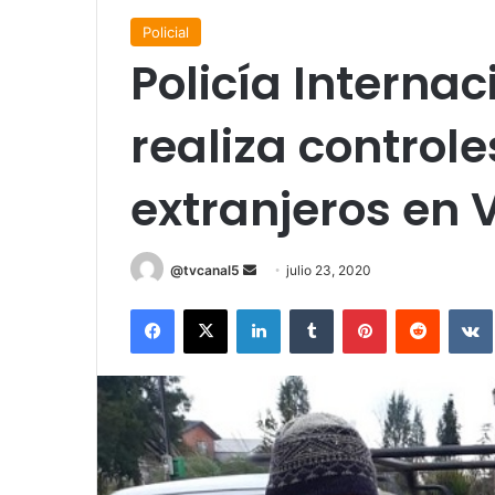
Policial
Policía Internac
realiza controle
extranjeros en 
Send
@tvcanal5
julio 23, 2020
an
Facebook
X
LinkedIn
Tumblr
Pinterest
Reddit
email