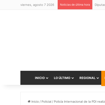
viernes, agosto 7 2026
Noticias de última hora
INICIO
LO ÚLTIMO
REGIONAL
Inicio
/
Policial
/
Policía Internacional de la PDI real