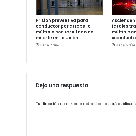
Prisión preventiva para
Ascienden 
conductor por atropello
fatales tr
múltiple con resultado de
múltiple en
muerte en La Unión
«conductor
Hace 2 días
Hace 5 días
Deja una respuesta
Tu dirección de correo electrónico no será publicada
C
o
m