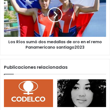
Ríos
Unión
sumó
dos
medallas
de
oro
en
el
Los Ríos sumó dos medallas de oro en el remo
remo
Panamericano
Panamericano santiago2023
santiago2023
Publicaciones relacionadas