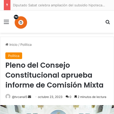
Prisión preventiva para conductor por atropello múltiple con resultado de muerte en La Unión
Menú
B
Inicio
/
Política
Política
Pleno del Consejo
Constitucional aprueba
informe de Comisión Mixta
Send
@tvcanal5
octubre 23, 2023
0
2 minutos de lectura
an
email