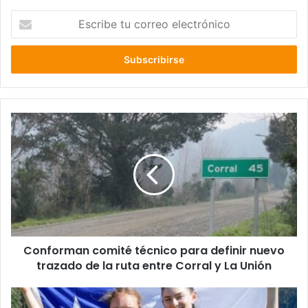
Escribe
tu
correo
electrónico
Conforman
comité
técnico
para
definir
nuevo
trazado
de
la
Conforman comité técnico para definir nuevo
ruta
entre
trazado de la ruta entre Corral y La Unión
Corral
y
Los
La