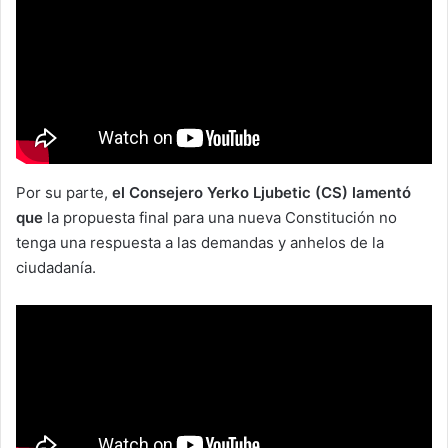
Por su parte,
el Consejero Yerko Ljubetic (CS) lamentó
que
la propuesta final para una nueva Constitución no
tenga una respuesta a las demandas y anhelos de la
ciudadanía.