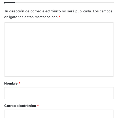
Tu dirección de correo electrónico no será publicada.
Los campos
obligatorios están marcados con
*
C
o
m
e
n
t
a
r
Nombre
*
i
o
*
Correo electrónico
*