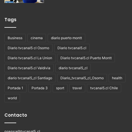
Tags
Business
cinema
diario puerto montt
Diario tvcanal5 cl Osorno
Diario tvcanal5.cl
Diario tvcanal5.cl La Union
Diario tvcanal5.cl Puerto Montt
Diario tvcanal5.cl Valdivia
diario tvcanal5_cl
diario tvcanal5_cl Santiago
Diario_tvcanal5_cl_Osorno
health
Portada 1
Portada 3
sport
travel
tvcanal5.cl Chile
world
Contacto
prensa@tvcanal5.cl