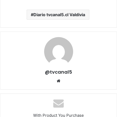
Diario tvcanal5.cl Valdivia
@tvcanal5
Sitio
web
With Product You Purchase