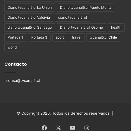
Diario tvcanal5.cl La Union
Diario tvcanal5.cl Puerto Montt
Diario tvcanal5.cl Valdivia
diario tvcanal5_cl
diario tvcanal5_cl Santiago
Diario_tvcanal5_cl_Osorno
health
Portada 1
Portada 3
sport
travel
tvcanal5.cl Chile
world
Contacto
prensa@tvcanal5.cl
© Copyright 2026, Todos los derechos reservados |
Facebook
X
YouTube
Instagram