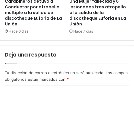
Carabineros detuvo a
Una Mujer fallecida y 6
Conductor por atropello
lesionados tras atropello
múltiple a la salida de
a la salida de la
discotheque Euforia de La
discotheque Euforia en La
Unión
Unión
Hace 6 días
Hace 7 días
Deja una respuesta
Tu dirección de correo electrónico no será publicada.
Los campos
obligatorios están marcados con
*
C
o
m
e
n