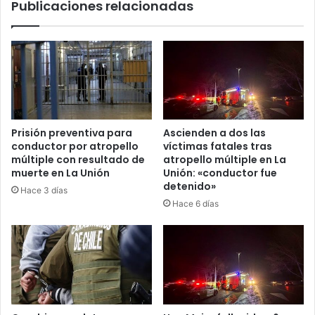
Publicaciones relacionadas
Camilo
Eque
y
El
Rio
Prisión preventiva para
Ascienden a dos las
conductor por atropello
víctimas fatales tras
múltiple con resultado de
atropello múltiple en La
muerte en La Unión
Unión: «conductor fue
detenido»
Hace 3 días
Hace 6 días