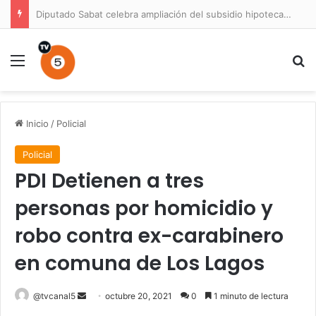
Diputado Sabat celebra ampliación del subsidio hipotecario con viviendas de hasta 6.000 UF
Menú
B
Inicio
/
Policial
Policial
PDI Detienen a tres
personas por homicidio y
robo contra ex-carabinero
en comuna de Los Lagos
Send
@tvcanal5
octubre 20, 2021
0
1 minuto de lectura
an