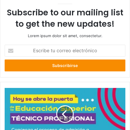
Subscribe to our mailing list
to get the new updates!
Lorem ipsum dolor sit amet, consectetur.
Escribe
tu
correo
electrónico
Seremi
de
Los
Lagos
llama
a
postular