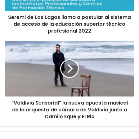
al
sistema
Seremi de Los Lagos llama a postular al sistema
de
acceso
de acceso de la educación superior técnico
de
profesional 2022
la
educación
"Valdivia
superior
Sensorial"
técnico
la
profesional
nueva
2022
apuesta
musical
de
la
orquesta
"Valdivia Sensorial" la nueva apuesta musical
de
cámara
de la orquesta de cámara de Valdivia junto a
de
Camilo Eque y El Rio
Valdivia
junto
a