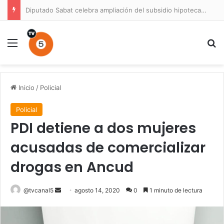
Diputado Sabat celebra ampliación del subsidio hipotecario con viviendas de hasta 6.000 UF
Menú
B
Inicio
/
Policial
Policial
PDI detiene a dos mujeres
acusadas de comercializar
drogas en Ancud
Send
@tvcanal5
agosto 14, 2020
0
1 minuto de lectura
an
email