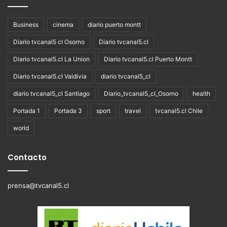
Business
cinema
diario puerto montt
Diario tvcanal5 cl Osorno
Diario tvcanal5.cl
Diario tvcanal5.cl La Union
Diario tvcanal5.cl Puerto Montt
Diario tvcanal5.cl Valdivia
diario tvcanal5_cl
diario tvcanal5_cl Santiago
Diario_tvcanal5_cl_Osorno
health
Portada 1
Portada 3
sport
travel
tvcanal5.cl Chile
world
Contacto
prensa@tvcanal5.cl