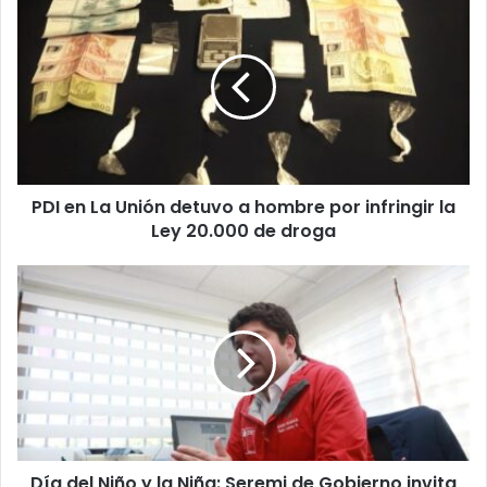
en
La
Unión
detuvo
a
hombre
por
infringir
PDI en La Unión detuvo a hombre por infringir la
la
Ley
Ley 20.000 de droga
20.000
de
Día
droga
del
Niño
y
la
Niña:
Seremi
de
Gobierno
Día del Niño y la Niña: Seremi de Gobierno invita
invita