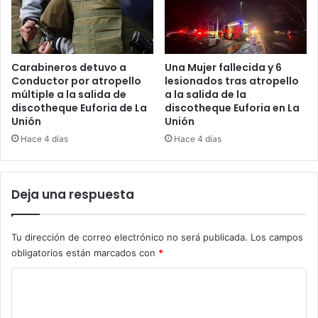
Carabineros detuvo a
Una Mujer fallecida y 6
Conductor por atropello
lesionados tras atropello
múltiple a la salida de
a la salida de la
discotheque Euforia de La
discotheque Euforia en La
Unión
Unión
Hace 4 días
Hace 4 días
Deja una respuesta
Tu dirección de correo electrónico no será publicada.
Los campos
obligatorios están marcados con
*
C
o