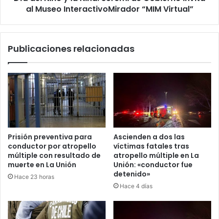
al
al Museo InteractivoMirador “MIM Virtual”
Museo
InteractivoMirador
“MIM
Publicaciones relacionadas
Virtual”
Prisión preventiva para
Ascienden a dos las
conductor por atropello
víctimas fatales tras
múltiple con resultado de
atropello múltiple en La
muerte en La Unión
Unión: «conductor fue
detenido»
Hace 23 horas
Hace 4 días