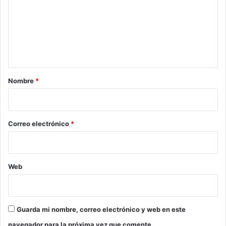
m
e
n
t
a
r
Nombre
*
i
o
*
Correo electrónico
*
Web
Guarda mi nombre, correo electrónico y web en este
navegador para la próxima vez que comente.