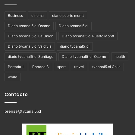
Business
cinema
diario puerto montt
Diario tvcanal5 cl Osorno
Diario tvcanal5.cl
Diario tvcanal5.cl La Union
Diario tvcanal5.cl Puerto Montt
Diario tvcanal5.cl Valdivia
diario tvcanal5_cl
diario tvcanal5_cl Santiago
Diario_tvcanal5_cl_Osorno
health
Portada 1
Portada 3
sport
travel
tvcanal5.cl Chile
world
Contacto
prensa@tvcanal5.cl