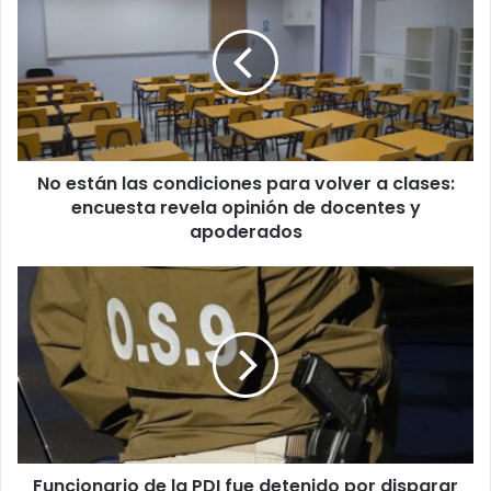
las
condiciones
para
volver
a
clases:
encuesta
No están las condiciones para volver a clases:
revela
opinión
encuesta revela opinión de docentes y
de
apoderados
docentes
y
Funcionario
apoderados
de
la
PDI
fue
detenido
por
disparar
su
Funcionario de la PDI fue detenido por disparar
arma