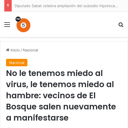
Diputado Sabat celebra ampliación del subsidio hipotecario con viviendas de hasta 6.000 UF
Menú
B
Inicio
/
Nacional
Nacional
No le tenemos miedo al
virus, le tenemos miedo al
hambre: vecinos de El
Bosque salen nuevamente
a manifestarse