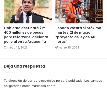
Gobierno destinará 7 mil
Senado votará el próximo
400 millones de pesos
martes 21 de marzo
para reforzar el accionar
“proyecto de ley de 40
policial en La Araucanía
horas”
marzo 15, 2023
marzo 15, 2023
Deja una respuesta
Tu dirección de correo electrónico no será publicada.
Los campos
obligatorios están marcados con
*
C
o