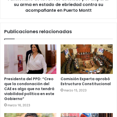
en
su arma en estado de ebriedad contra su
estado
acompañante en Puerto Montt
de
ebriedad
contra
Publicaciones relacionadas
su
acompañante
en
Puerto
Montt
Presidenta del PPD: “Creo
Comisión Experta aprobó
que la condonación del
Estructura Constitucional
CAE es algo que no tendrá
marzo 15, 2023
viabilidad política en este
Gobierno”
marzo 16, 2023