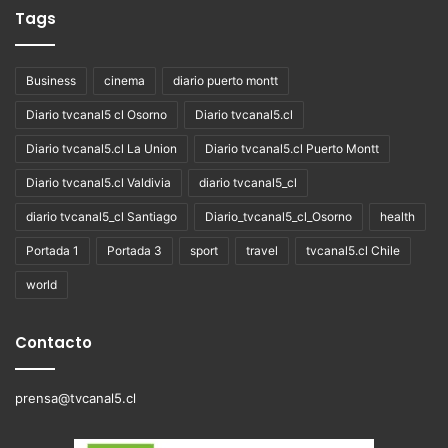
Tags
Business
cinema
diario puerto montt
Diario tvcanal5 cl Osorno
Diario tvcanal5.cl
Diario tvcanal5.cl La Union
Diario tvcanal5.cl Puerto Montt
Diario tvcanal5.cl Valdivia
diario tvcanal5_cl
diario tvcanal5_cl Santiago
Diario_tvcanal5_cl_Osorno
health
Portada 1
Portada 3
sport
travel
tvcanal5.cl Chile
world
Contacto
prensa@tvcanal5.cl