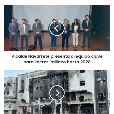
Alcalde
Navarrete
presenta
al
equipo
clave
para
liderar
Paillaco
Alcalde Navarrete presenta al equipo clave
hasta
2028
para liderar Paillaco hasta 2028
Israel
bombardea
un
hospital
del
norte
de
Gaza