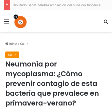
Diputado Sabat celebra ampliación del subsidio hipotecario con viviendas de hasta 6.000 UF
Menú
B
Inicio
/
Salud
Salud
Neumonía por
mycoplasma: ¿Cómo
prevenir contagio de esta
bacteria que prevalece en
primavera-verano?