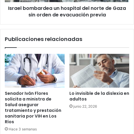
sin
Israel bombardea un hospital del norte de Gaza
orden
de
sin orden de evacuación previa
evacuación
previa
Publicaciones relacionadas
Senador Iván Flores
Lo invisible de la dislexia en
solicita a ministra de
adultos
Salud asegurar
junio 22, 2026
tratamiento y prestación
sanitaria por VIH en Los
Ríos
Hace 3 semanas