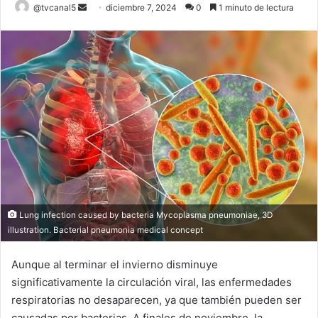
Send
@tvcanal5
diciembre 7, 2024
0
1 minuto de lectura
an
email
Lung infection caused by bacteria Mycoplasma pneumoniae, 3D
illustration. Bacterial pneumonia medical concept
Aunque al terminar el invierno disminuye
significativamente la circulación viral, las enfermedades
respiratorias no desaparecen, ya que también pueden ser
causadas por bacterias. A finales de noviembre, la