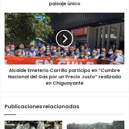
disfrutarán
paisaje único
de
un
Alcalde
paisaje
Emeterio
único
Carrillo
participo
en
“Cumbre
Nacional
del
Gas
Alcalde Emeterio Carrillo participo en “Cumbre
por
un
Nacional del Gas por un Precio Justo” realizada
Precio
en Chiguayante
Justo”
realizada
en
Publicaciones relacionadas
Chiguayante