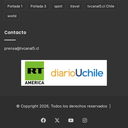
Portada 1
Portada 3
sport
travel
tvcanal5.cl Chile
world
Contacto
prensa@tvcanal5.cl
© Copyright 2026, Todos los derechos reservados |
Facebook
X
YouTube
Instagram