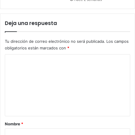
Deja una respuesta
Tu dirección de correo electrónico no será publicada.
Los campos
obligatorios están marcados con
*
C
o
m
e
n
t
a
r
Nombre
*
i