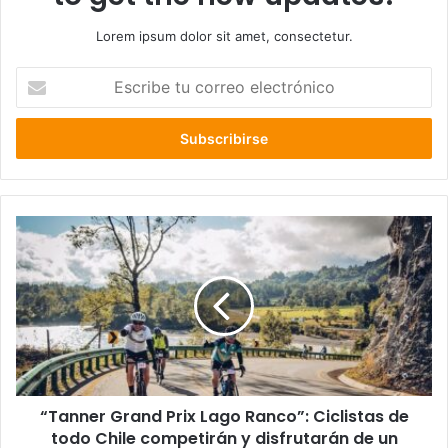
Lorem ipsum dolor sit amet, consectetur.
Escribe
tu
correo
electrónico
“Tanner
Grand
Prix
Lago
Ranco”:
Ciclistas
de
todo
Chile
“Tanner Grand Prix Lago Ranco”: Ciclistas de
competirán
y
todo Chile competirán y disfrutarán de un