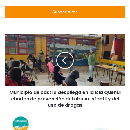
correo
electrónico
Municipio
de
castro
despliega
en
la
Isla
Quehui
charlas
Municipio de castro despliega en la Isla Quehui
de
prevención
charlas de prevención del abuso infantil y del
del
uso de drogas
abuso
infantil
Una
y
renovada
del
plataforma