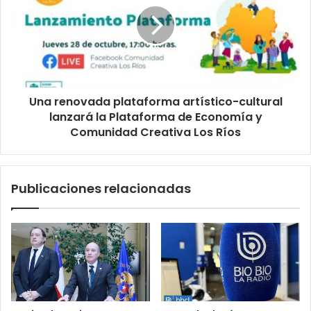
uso
artístico-
de
cultural
drogas
lanzará
la
Plataforma
de
Una renovada plataforma artístico-cultural
Economía
y
lanzará la Plataforma de Economía y
Comunidad
Comunidad Creativa Los Ríos
Creativa
Los
Ríos
Publicaciones relacionadas