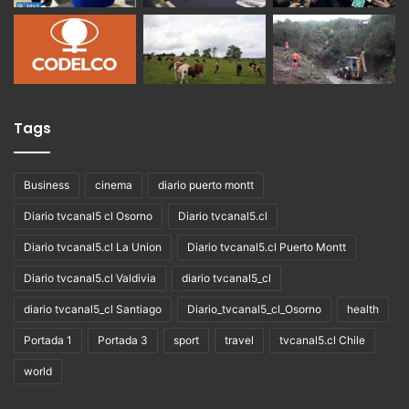
Tags
Business
cinema
diario puerto montt
Diario tvcanal5 cl Osorno
Diario tvcanal5.cl
Diario tvcanal5.cl La Union
Diario tvcanal5.cl Puerto Montt
Diario tvcanal5.cl Valdivia
diario tvcanal5_cl
diario tvcanal5_cl Santiago
Diario_tvcanal5_cl_Osorno
health
Portada 1
Portada 3
sport
travel
tvcanal5.cl Chile
world