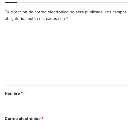
Tu dirección de correo electrónico no será publicada.
Los campos
obligatorios están marcados con
*
C
o
m
e
n
t
a
r
Nombre
*
i
o
*
Correo electrónico
*