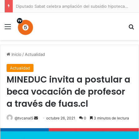
Diputado Sabat celebra ampliación del subsidio hipotecario con viviendas de hasta 6.000 UF
Menú
B
Inicio
/
Actualidad
Actualidad
MINEDUC invita a postular a
beca vocación de profesor
a través de fuas.cl
Send
@tvcanal5
octubre 26, 2021
0
3 minutos de lectura
an
email