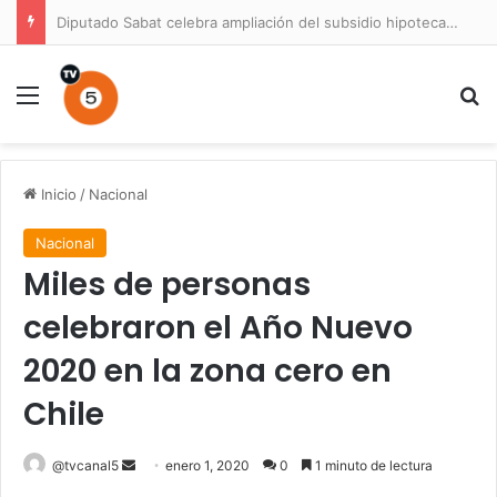
Diputado Sabat celebra ampliación del subsidio hipotecario con viviendas de hasta 6.000 UF
Menú
B
Inicio
/
Nacional
Nacional
Miles de personas
celebraron el Año Nuevo
2020 en la zona cero en
Chile
Send
@tvcanal5
enero 1, 2020
0
1 minuto de lectura
an