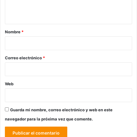
n
t
a
r
Nombre
*
i
o
*
Correo electrónico
*
Web
Guarda mi nombre, correo electrónico y web en este
navegador para la próxima vez que comente.