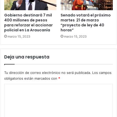
Gobierno destinará 7 mil
Senado votará el próximo
400 millones de pesos
martes 21 de marzo
para reforzar el accionar
“proyecto de ley de 40
policial en La Araucanía
horas”
marzo 15, 2023
marzo 15, 2023
Deja una respuesta
Tu dirección de correo electrónico no será publicada.
Los campos
obligatorios están marcados con
*
C
o
m
e