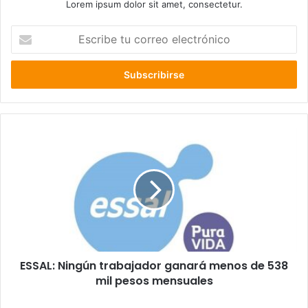
Lorem ipsum dolor sit amet, consectetur.
Escribe
tu
correo
electrónico
ESSAL:
Ningún
trabajador
ganará
menos
de
538
mil
pesos
ESSAL: Ningún trabajador ganará menos de 538
mensuales
mil pesos mensuales