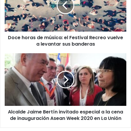
música:
el
Festival
Recreo
vuelve
a
Doce horas de música: el Festival Recreo vuelve
levantar
sus
a levantar sus banderas
banderas
Alcalde
Jaime
Bertín
invitado
especial
a
la
cena
de
Alcalde Jaime Bertín invitado especial a la cena
inauguración
Asean
de inauguración Asean Week 2020 en La Unión
Week
2020