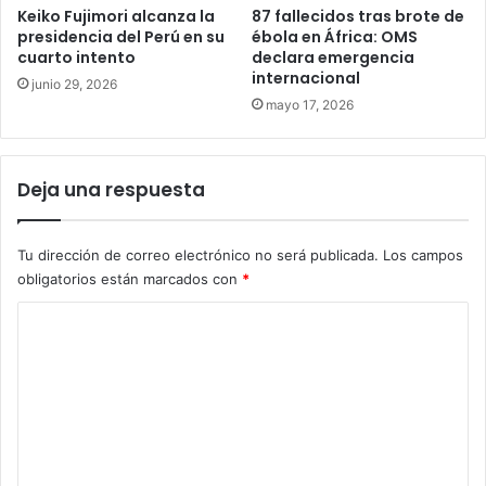
Keiko Fujimori alcanza la
87 fallecidos tras brote de
presidencia del Perú en su
ébola en África: OMS
cuarto intento
declara emergencia
internacional
junio 29, 2026
mayo 17, 2026
Deja una respuesta
Tu dirección de correo electrónico no será publicada.
Los campos
obligatorios están marcados con
*
C
o
m
e
n
t