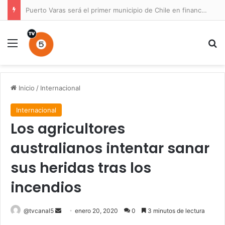
Puerto Varas será el primer municipio de Chile en financiar un Plan Maestro para un parque nacional
Menú
B
Inicio
/
Internacional
Internacional
Los agricultores
australianos intentar sanar
sus heridas tras los
incendios
Send
@tvcanal5
enero 20, 2020
0
3 minutos de lectura
an