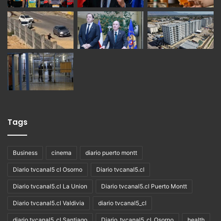
Tags
Business
cinema
diario puerto montt
Diario tvcanal5 cl Osorno
Diario tvcanal5.cl
Diario tvcanal5.cl La Union
Diario tvcanal5.cl Puerto Montt
Diario tvcanal5.cl Valdivia
diario tvcanal5_cl
diario tvcanal5_cl Santiago
Diario_tvcanal5_cl_Osorno
health