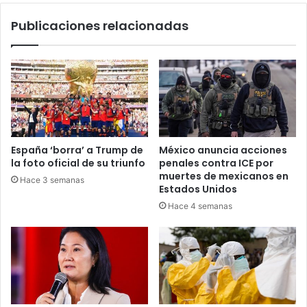
en
Publicaciones relacionadas
La
Unión
España ‘borra’ a Trump de
México anuncia acciones
la foto oficial de su triunfo
penales contra ICE por
muertes de mexicanos en
Hace 3 semanas
Estados Unidos
Hace 4 semanas