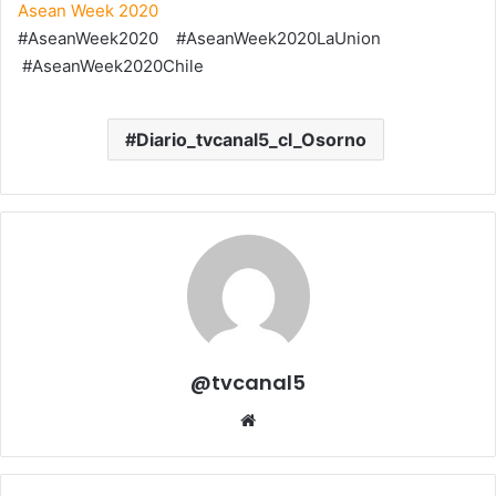
Asean Week 2020
#AseanWeek2020 #AseanWeek2020LaUnion
#AseanWeek2020Chile
Diario_tvcanal5_cl_Osorno
@tvcanal5
Sitio
web