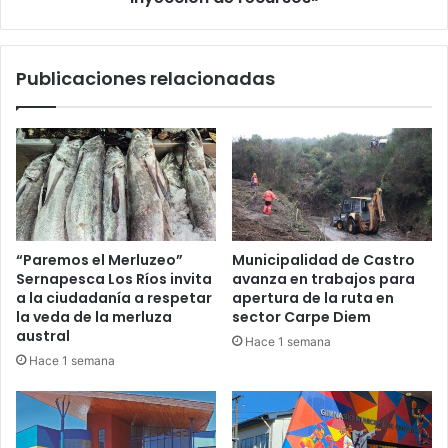
pero
requiere
de
Publicaciones relacionadas
una
fuerte
inyección
de
recursos»
“Paremos el Merluzeo”
Municipalidad de Castro
Sernapesca Los Ríos invita
avanza en trabajos para
a la ciudadanía a respetar
apertura de la ruta en
la veda de la merluza
sector Carpe Diem
austral
Hace 1 semana
Hace 1 semana