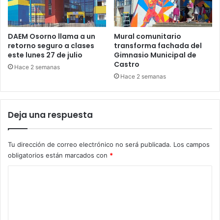
DAEM Osorno llama a un
Mural comunitario
retorno seguro a clases
transforma fachada del
este lunes 27 de julio
Gimnasio Municipal de
Castro
Hace 2 semanas
Hace 2 semanas
Deja una respuesta
Tu dirección de correo electrónico no será publicada.
Los campos
obligatorios están marcados con
*
C
o
m
e