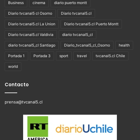
Business
cinema
diario puerto montt
Diario tvcanal5 cl Osorno
Diario tvcanal5.cl
Diario tvcanal5.cl La Union
Diario tvcanal5.cl Puerto Montt
Diario tvcanal5.cl Valdivia
diario tvcanal5_cl
diario tvcanal5_cl Santiago
Diario_tvcanal5_cl_Osorno
health
Portada 1
Portada 3
sport
travel
tvcanal5.cl Chile
world
Contacto
prensa@tvcanal5.cl