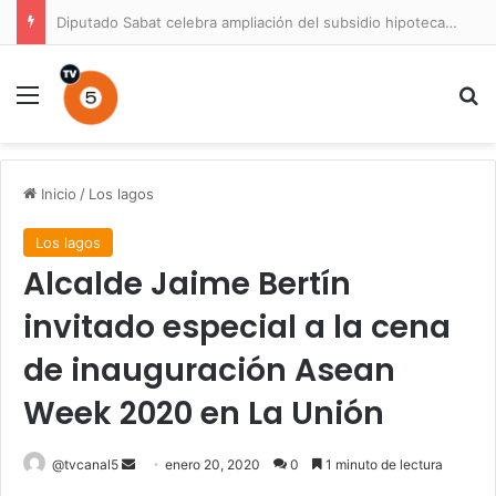
Diputado Sabat celebra ampliación del subsidio hipotecario con viviendas de hasta 6.000 UF
Menú
B
Inicio
/
Los lagos
Los lagos
Alcalde Jaime Bertín
invitado especial a la cena
de inauguración Asean
Week 2020 en La Unión
Send
@tvcanal5
enero 20, 2020
0
1 minuto de lectura
an