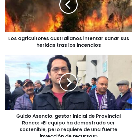
sanar
sus
heridas
tras
los
Los agricultores australianos intentar sanar sus
incendios
heridas tras los incendios
Guido
Asencio,
gestor
inicial
de
Provincial
Ranco:
«El
equipo
Guido Asencio, gestor inicial de Provincial
ha
demostrado
Ranco: «El equipo ha demostrado ser
ser
sostenible, pero requiere de una fuerte
sostenible,
inyección de recursos»