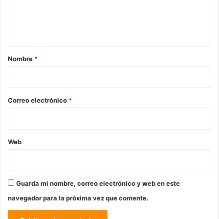
n
t
a
r
Nombre
*
i
o
*
Correo electrónico
*
Web
Guarda mi nombre, correo electrónico y web en este
navegador para la próxima vez que comente.