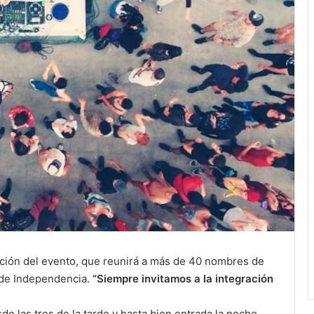
ición del evento, que reunirá a más de 40 nombres de
 de Independencia.
“Siempre invitamos a la integración
de las tres de la tarde y hasta bien entrada la noche,