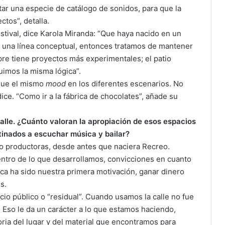
tar una especie de catálogo de sonidos, para que la
tos”, detalla.
stival, dice Karola Miranda: “Que haya nacido en un
r una línea conceptual, entonces tratamos de mantener
pre tiene proyectos más experimentales; el patio
uimos la misma lógica”.
ique el mismo
mood
en los diferentes escenarios. No
ice. “Como ir a la fábrica de chocolates”, añade su
 calle. ¿Cuánto valoran la apropiación de esos espacios
tinados a escuchar música y bailar?
o productoras, desde antes que naciera Recreo.
ntro de lo que desarrollamos, convicciones en cuanto
unca ha sido nuestra primera motivación, ganar dinero
s.
io público o “residual”. Cuando usamos la calle no fue
 Eso le da un carácter a lo que estamos haciendo,
ria del lugar y del material que encontramos para