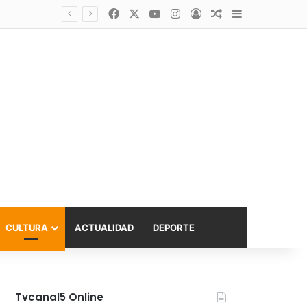
Facebook
X
YouTube
Instagram
Acceso
Publicación al a
Barra lateral
asta 6.000 UF
CULTURA
ACTUALIDAD
DEPORTE
Tvcanal5 Online