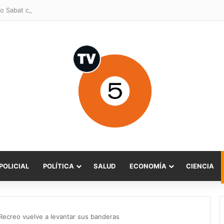
o Sabat celebra ampliación del subsidio hipotecario con viviendas de h
POLICIAL
POLÍTICA
SALUD
ECONOMÍA
CIENCIA
 Recreo vuelve a levantar sus banderas