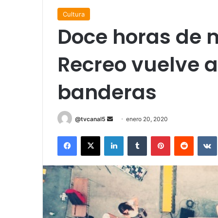
Cultura
Doce horas de m
Recreo vuelve a
banderas
Send
@tvcanal5
enero 20, 2020
an
Facebook
X
LinkedIn
Tumblr
Pinterest
Reddit
email