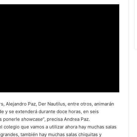
, Alejandro Paz, Der Nautilus, entre otros, animarán
rde y se extenderá durante doce horas, en seis
os ponerle
showcase
”, precisa Andrea Paz.
del colegio que vamos a utilizar ahora hay muchas salas
 grandes, también hay muchas salas chiquitas y