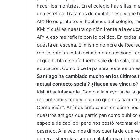
hacer los montajes. En el colegio hay sillas, 
una estética. Tratamos de explotar eso y que ha
AP: No es gratuito. Si hablamos del colegio, re
KM: Y cuál es nuestra opinión frente a la educ
AP: A eso me refiero con lo político. En todas 
puesta en escena. El mismo nombre de Recreo 
representa un establecimiento educacional: de
el que habla o se ríe fuerte sale de la sala, to
educación. Como dice la palabra, este es un espa
Santiago ha cambiado mucho en los últimos tr
actual contexto social? ¿Hacen ese vínculo?
KM: Absolutamente. Como a la mayoría de la gen
replanteamos todo y lo único que nos nació fu
Contención”. Ahí nos enfocamos en cómo nos
nuestros amigos que participan como público o
especie de cabildo, pero nos costó retomar el f
pasando. A la vez, nos dimos cuenta de que ve
generar sinergias, ser una plataforma donde to