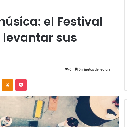
úsica: el Festival
 levantar sus
0
5 minutos de lectura
VKontakte
Odnoklassniki
Pocket