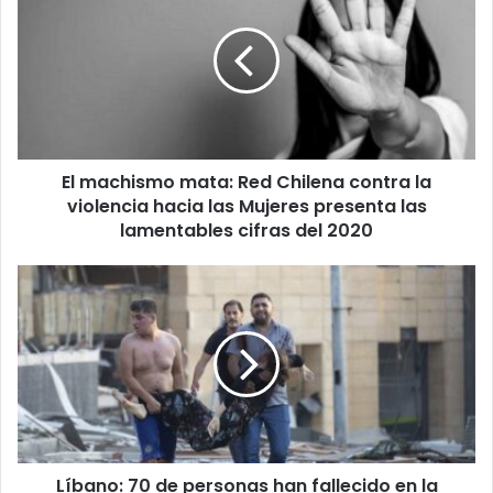
mata:
Red
Chilena
contra
la
violencia
hacia
El machismo mata: Red Chilena contra la
las
Mujeres
violencia hacia las Mujeres presenta las
presenta
lamentables cifras del 2020
las
lamentables
Líbano:
cifras
70
del
de
2020
personas
han
fallecido
en
la
capital
Líbano: 70 de personas han fallecido en la
libanesa