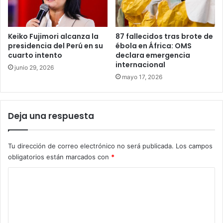
Keiko Fujimori alcanza la
87 fallecidos tras brote de
presidencia del Perú en su
ébola en África: OMS
cuarto intento
declara emergencia
internacional
junio 29, 2026
mayo 17, 2026
Deja una respuesta
Tu dirección de correo electrónico no será publicada.
Los campos
obligatorios están marcados con
*
C
o
m
e