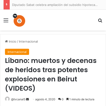
Prisión preventiva para conductor por atropello múltiple con resultado de muerte en La Unión
Menú
B
Inicio
/
Internacional
Internacional
Líbano: muertos y decenas
de heridos tras potentes
explosiones en Beirut
(VIDEOS)
Send
@tvcanal5
agosto 4, 2020
0
1 minuto de lectura
an