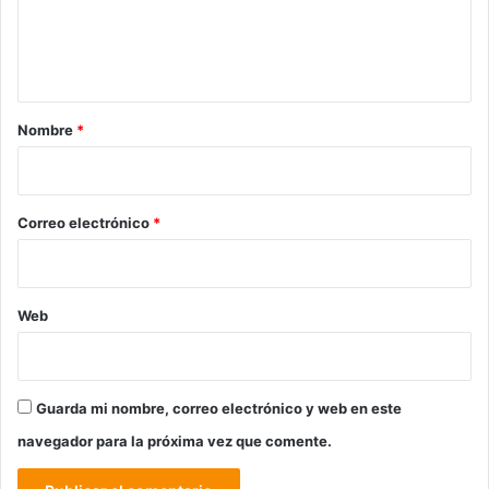
n
t
a
r
Nombre
*
i
o
*
Correo electrónico
*
Web
Guarda mi nombre, correo electrónico y web en este
navegador para la próxima vez que comente.