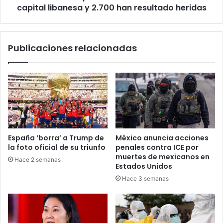
y
capital libanesa y 2.700 han resultado heridas
2.700
han
resultado
Publicaciones relacionadas
heridas
España ‘borra’ a Trump de
México anuncia acciones
la foto oficial de su triunfo
penales contra ICE por
muertes de mexicanos en
Hace 2 semanas
Estados Unidos
Hace 3 semanas