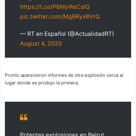
https://t.co/P6MyWsCslQ
pic.twitter.com/MgBRyx8VrQ
— RT en Español (@ActualidadRT)
August 4, 2020
Pronto aparecieron informes de otra explosión cerca al
lugar donde se produjo la primera.
Potentes explosiones en Beirut.