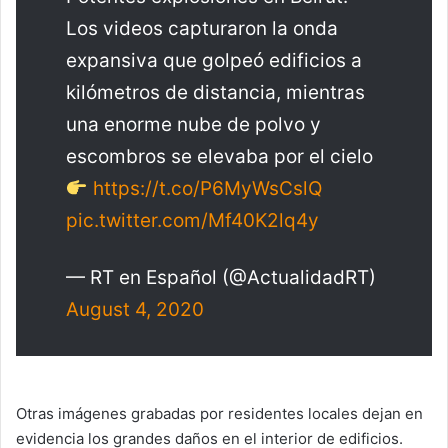
Los videos capturaron la onda
expansiva que golpeó edificios a
kilómetros de distancia, mientras
una enorme nube de polvo y
escombros se elevaba por el cielo
https://t.co/P6MyWsCslQ
pic.twitter.com/Mf40K2lq4y
— RT en Español (@ActualidadRT)
August 4, 2020
Otras imágenes grabadas por residentes locales dejan en
evidencia los grandes daños en el interior de edificios.