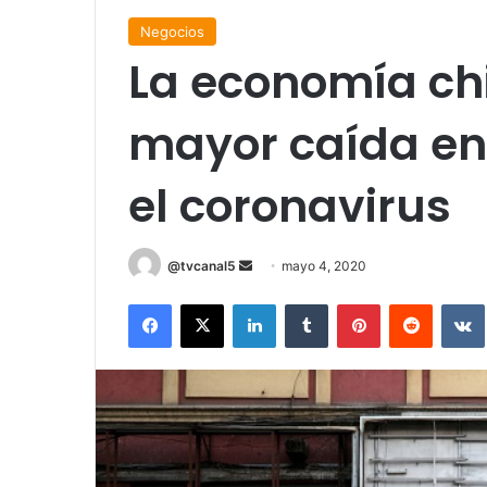
Negocios
La economía chi
mayor caída en
el coronavirus
Send
@tvcanal5
mayo 4, 2020
an
Facebook
X
LinkedIn
Tumblr
Pinterest
Reddit
email