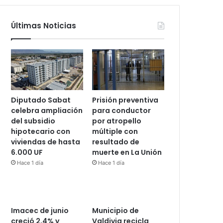
Últimas Noticias
Diputado Sabat
Prisión preventiva
celebra ampliación
para conductor
del subsidio
por atropello
hipotecario con
múltiple con
viviendas de hasta
resultado de
6.000 UF
muerte en La Unión
Hace 1 día
Hace 1 día
Imacec de junio
Municipio de
creció 2,4% y
Valdivia recicla