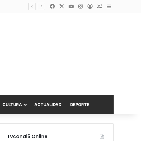
Facebook
X
YouTube
Instagram
Acceso
Publicación al a
Barra lateral
asta 6.000 UF
CULTURA
ACTUALIDAD
DEPORTE
Tvcanal5 Online