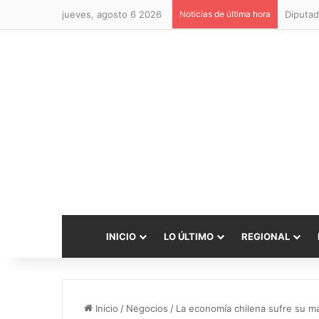
jueves, agosto 6 2026
Noticias de última hora
Diputad
INICIO
LO ÚLTIMO
REGIONAL
Inicio
/
Negocios
/
La economía chilena sufre su ma