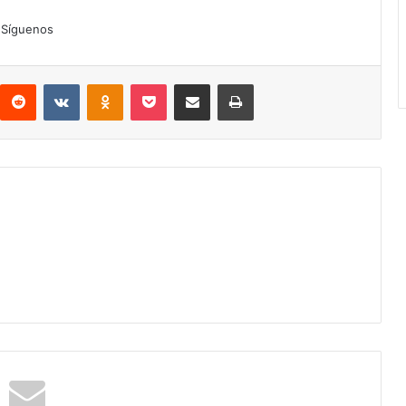
Síguenos
interest
Reddit
VKontakte
Odnoklassniki
Pocket
Compartir por correo electrónico
Imprimir