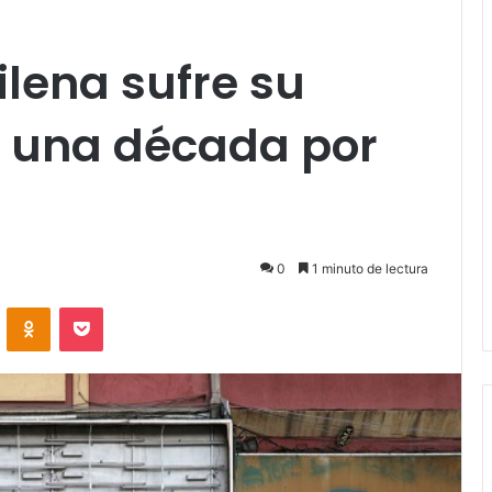
lena sufre su
 una década por
0
1 minuto de lectura
VKontakte
Odnoklassniki
Pocket