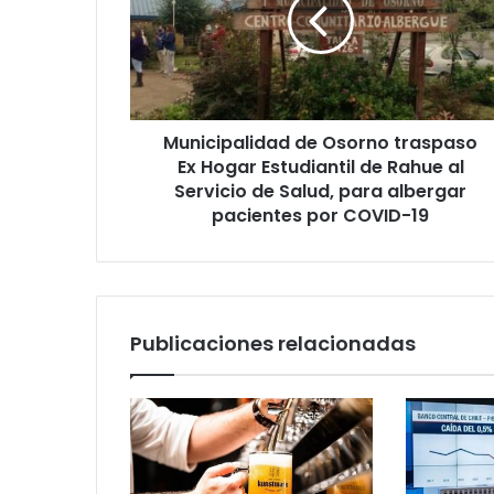
traspaso
Ex
Hogar
Estudiantil
de
Rahue
Municipalidad de Osorno traspaso
al
Servicio
Ex Hogar Estudiantil de Rahue al
de
Servicio de Salud, para albergar
Salud,
pacientes por COVID-19
para
albergar
pacientes
por
COVID-
Publicaciones relacionadas
19