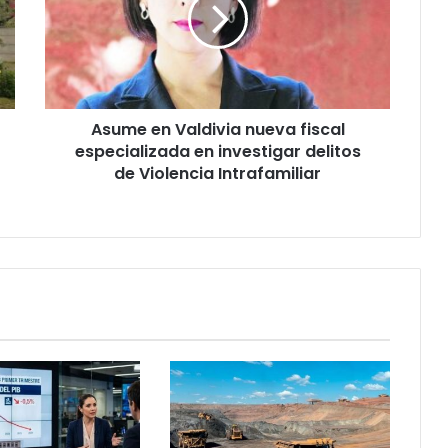
nueva
fiscal
especializada
en
investigar
delitos
Asume en Valdivia nueva fiscal
de
Violencia
especializada en investigar delitos
Intrafamiliar
de Violencia Intrafamiliar