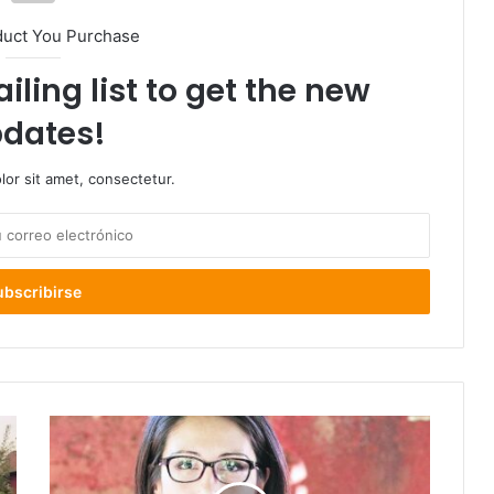
duct You Purchase
iling list to get the new
dates!
or sit amet, consectetur.
Asume
en
Valdivia