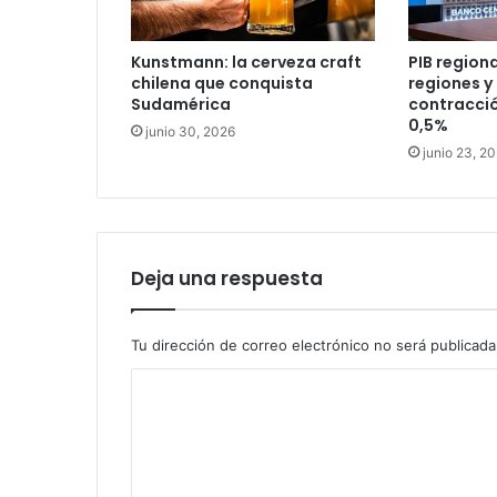
Kunstmann: la cerveza craft
PIB regiona
chilena que conquista
regiones y
Sudamérica
contracció
0,5%
junio 30, 2026
junio 23, 2
Deja una respuesta
Tu dirección de correo electrónico no será publicada
C
o
m
e