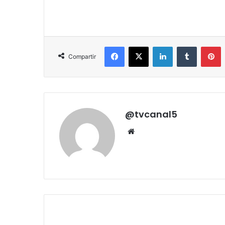
Facebook
X
LinkedIn
Tumblr
P
Compartir
@tvcanal5
Sitio
web