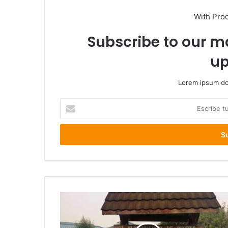
With Pro
Subscribe to our ma
up
Lorem ipsum dol
Escribe
tu
correo
electrónico
Municipalidad
de
Osorno